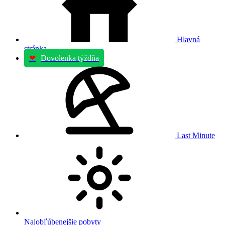
Hlavná
stránka
❤
Dovolenka týždňa
Last Minute
Najobľúbenejšie pobyty