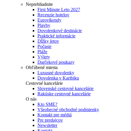
Neprehliadnite
First Minute Leto 2027
Recenzie hotelov
Eurovíkendy
Plavby
Dovolenkové destinácie
Praktické informácie
Dĺžky letov
Počasie
Pláže
Výlety
Darčekové poukazy
Obľúbené miesta
Luxusné dovolenky
Dovolenka v Karibiku
Cestovné kancelárie
Slovenské cestovné kancelárie
Rakúske cestovné kancelárie
O nás
Kto SME?
Všeobecné obchodné podmienky
Kontakt pre médiá
Pre predajcov
Newsletter
Kontakt