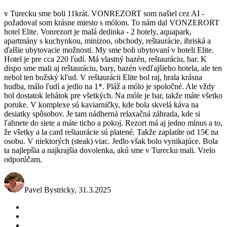
v Turecku sme boli 11krát. VONREZORT som našiel cez AI -
požadoval som krásne miesto s mólom. To nám dal VONZERORT
hotel Elite. Vonrezort je malá dedinka - 2 hotely, aquapark,
apartmány s kuchynkou, minizoo, obchody, reštaurácie, ihriská a
ďalšie ubytovacie možnosti. My sme boli ubytovaní v hoteli Elite.
Hotel je pre cca 220 ľudí. Má vlastný bazén, reštauráciu, bar. K
dispo sme mali aj reštauráciu, bary, bazén vedľajšieho hotela, ale ten
nebol ten božský kľud. V reštaurácii Elite bol raj, hrala krásna
hudba, málo ľudí a jedlo na 1*. Pláž a mólo je spoločné. Ale vždy
bol dostatok lehátok pre všetkých. Na móle je bar, takže máte všetko
poruke. V komplexe sú kaviarničky, kde bola skvelá káva na
desiatky spôsobov. Je tam nádherná relaxačná záhrada, kde si
ľahnete do siete a máte ticho a pokoj. Rezort má aj jedno mínus a to,
že všetky a la card reštaurácie sú platené. Takže zaplatíte od 15€ na
osobu. V niektorých (steak) viac. Jedlo však bolo vynikajúce. Bola
ta najlepšia a najkrajšia dovolenka, akú sme v Turecku mali. Vrelo
odporúčam.
Pavel Bystricky
,
31.3.2025