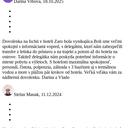
Darina Vrbova
,
18.10.2025
Dovolenka na Ischii v hoteli Zaro bola vynikajúca.Boli sme veľmi
spokojní s informáciami vopred, s delegátmi, ktorí nám zabezpečili
transfer z letiska do prístavu a na trajekt a potom až do hotela na
ostrove. Taktiež delegátka nám poskytla potrebné informácie o
mieste pobytu a výletoch. S hotelom maximálna spokojnosť,
personál, čistota, polpenzia, záhrada s 3 bazénmi aj s termálnou
vodou a more s plážou pár krokov od hotela. Veľká vďaka vám za
nádhernú dovolenku. Darina a Vlado
Stefan Manak
,
11.12.2024