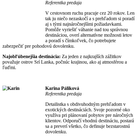
Referentka predaja
V cestovnom ruchu pracuje cez 20 rokov. Len
tak ju niečo nezaskočí a s prehľadom si poradí
aj s tými najnáročnejšími požiadavkami.
Pomôže vyriešiť váhanie nad tou správnou
destináciou, overí alternatívne možnosti letov
a poradí s čímkoľvek, čo potrebujete
zabezpečiť pre pohodovú dovolenku.
Najobľúbenejšia destinácia:
Za jeden z najkrajších zážitkov
považuje ostrov Srí Lanka, počnúc krajinou, ako aj atmosférou a
ľuďmi.
Karina Páliková
Referentka predaja
Detailistka s obdivuhodným prehľadom v
exotických destináciách. Svoje pozorné oko
využíva pri plánovaní pobytov pre náročných
klientov. Odporučí vhodnú destináciu, postará
sa a preverí všetko, čo definuje bezstarostnú
dovolenku.