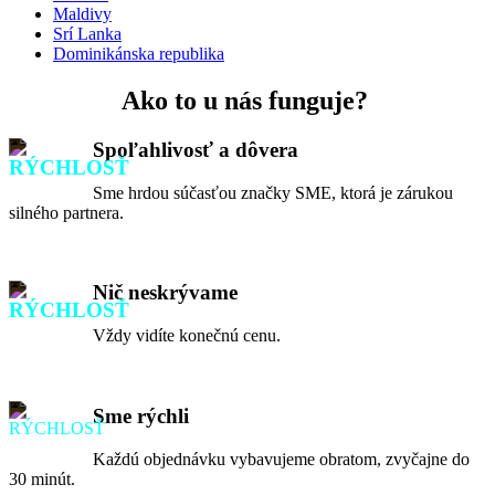
Maldivy
Srí Lanka
Dominikánska republika
Ako to u nás funguje?
Spoľahlivosť a dôvera
Sme hrdou súčasťou značky SME, ktorá je zárukou
silného partnera.
Nič neskrývame
Vždy vidíte konečnú cenu.
Sme rýchli
Každú objednávku vybavujeme obratom, zvyčajne do
30 minút.