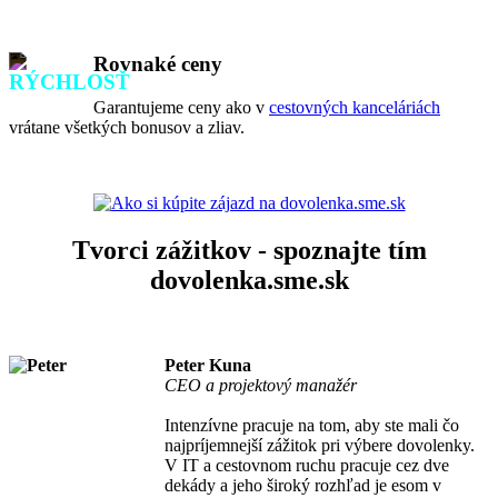
Rovnaké ceny
Garantujeme ceny ako v
cestovných kanceláriách
vrátane všetkých bonusov a zliav.
Tvorci zážitkov - spoznajte tím
dovolenka.sme.sk
Peter Kuna
CEO a projektový manažér
Intenzívne pracuje na tom, aby ste mali čo
najpríjemnejší zážitok pri výbere dovolenky.
V IT a cestovnom ruchu pracuje cez dve
dekády a jeho široký rozhľad je esom v