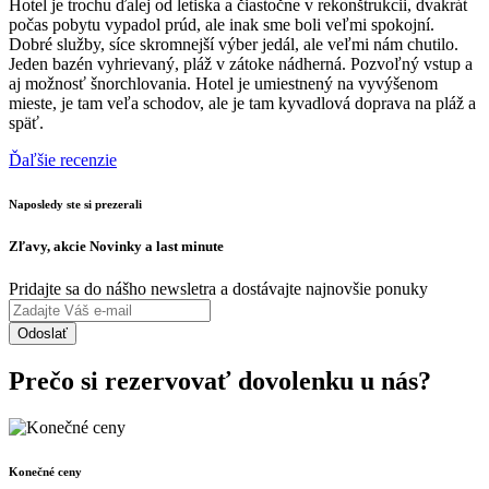
Hotel je trochu ďalej od letiska a čiastočne v rekonštrukcii, dvakrát
počas pobytu vypadol prúd, ale inak sme boli veľmi spokojní.
Dobré služby, síce skromnejší výber jedál, ale veľmi nám chutilo.
Jeden bazén vyhrievaný, pláž v zátoke nádherná. Pozvoľný vstup a
aj možnosť šnorchlovania. Hotel je umiestnený na vyvýšenom
mieste, je tam veľa schodov, ale je tam kyvadlová doprava na pláž a
späť.
Ďaľšie recenzie
Naposledy ste si prezerali
Zľavy, akcie Novinky a last minute
Pridajte sa do nášho newsletra a dostávajte najnovšie ponuky
Odoslať
Prečo si rezervovať dovolenku u nás?
Konečné ceny