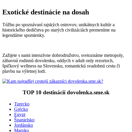
Exotické destinácie na dosah
Túžbu po spoznávaní rajských ostrovov, unikátnych kultúr a
historického dedičstva po starých civilizáciách premeníme na
legendárne spomienky.
Zažijete s nami intenzívne dobrodružstvo, svetoznáme metropoly,
zábavnú rodinnú dovolenku, oddych v adult only rezortoch,
špičkový wellness na Slovensku, romantickú svadobnú cestu či
plavbu na výletnej lodi.
TOP 10 destinácií dovolenka.sme.sk
Turecko
Grécko
Egypt
Španielsko
Jordánsko
Maroko