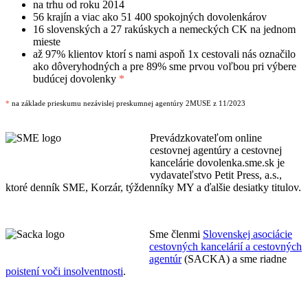
na trhu od roku 2014
56 krajín a viac ako 51 400 spokojných dovolenkárov
16 slovenských a 27 rakúskych a nemeckých CK na jednom
mieste
až 97% klientov ktorí s nami aspoň 1x cestovali nás označilo
ako dôveryhodných a pre 89% sme prvou voľbou pri výbere
budúcej dovolenky
*
*
na základe prieskumu nezávislej preskumnej agentúry 2MUSE z 11/2023
Prevádzkovateľom online
cestovnej agentúry a cestovnej
kancelárie dovolenka.sme.sk je
vydavateľstvo Petit Press, a.s.,
ktoré denník SME, Korzár, týždenníky MY a ďalšie desiatky titulov.
Sme členmi
Slovenskej asociácie
cestovných kancelárií a cestovných
agentúr
(SACKA) a sme riadne
poistení voči insolventnosti
.