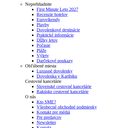
Neprehliadnite
First Minute Leto 2027
Recenzie hotelov
Eurovíkendy
Plavby
Dovolenkové destinácie
Praktické informácie
Dĺžky letov
Počasie
Pláže
Výlety
Darčekové poukazy
Obľúbené miesta
Luxusné dovolenky
Dovolenka v Karibiku
Cestovné kancelárie
Slovenské cestovné kancelárie
Rakúske cestovné kancelárie
O nás
Kto SME?
Všeobecné obchodné podmienky
Kontakt pre médiá
Pre predajcov
Newsletter
Kontakt