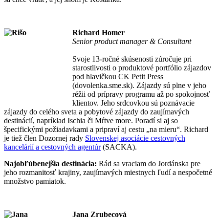
Richard Homer
Senior product manager & Consultant
Svoje 13-ročné skúsenosti zúročuje pri
starostlivosti o produktové portfólio zájazdov
pod hlavičkou CK Petit Press
(dovolenka.sme.sk). Zájazdy sú plne v jeho
réžii od prípravy programu až po spokojnosť
klientov. Jeho srdcovkou sú poznávacie
zájazdy do celého sveta a pobytové zájazdy do zaujímavých
destinácií, napríklad Ischia či Mŕtve more. Poradí si aj so
špecifickými požiadavkami a pripraví aj cestu „na mieru“. Richard
je tiež člen Dozornej rady
Slovenskej asociácie cestovných
kancelárií a cestovných agentúr
(SACKA).
Najobľúbenejšia destinácia:
Rád sa vraciam do Jordánska pre
jeho rozmanitosť krajiny, zaujímavých miestnych ľudí a nespočetné
množstvo pamiatok.
Jana Zrubecová