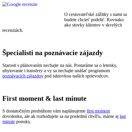
O cestovateľské zážitky s nami sa
budete chcieť podeliť. Rovnako
ako stovky klientov v skvelých
recenziách.
Špecialisti na poznávacie zájazdy
Starosti s plánovaním nechajte na nás. Postaráme sa o letenky,
ubytovanie i transfery a vy sa nechajte unášať programom
poznávacích zájazdov
pod taktovkou našich sprievodcov.
First moment & last minute
S dostatočným predstihom vám naplánujeme
first moment
dovolenku, ale ak rozhodujete sa na poslednú chvíľu, máme aj
last
minute
ponuky.