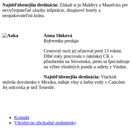
Najobľúbenejšia destinácia:
Získali si ju Maldivy a Maurícius pre
nevyčerpateľné zásoby inšpirácie, dizajnové hotely a
neopakovateľnú krásu.
Anna Slúková
Referentka predaja
Cestovný ruch jej učaroval pred 13 rokmi.
Dlhé roky pracovala v rakúskej CK s
pôsobením na Slovensku, preto sa špecializuje
na výber vhodných ponúk a odlety z Viedne.
Najobľúbenejšia destinácia:
Viackrát
strávila dovolenku v Mexiku, miluje vlny a farbu vody v Cancúne.
Jej srdcovka je tiež Tenerife.
Kontakt
Všeobecne obchodné podmienky