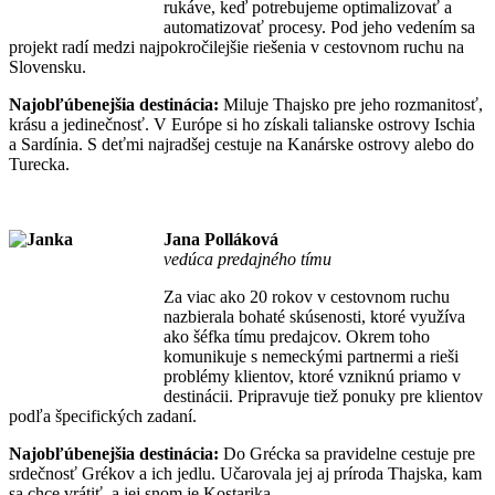
rukáve, keď potrebujeme optimalizovať a
automatizovať procesy. Pod jeho vedením sa
projekt radí medzi najpokročilejšie riešenia v cestovnom ruchu na
Slovensku.
Najobľúbenejšia destinácia:
Miluje Thajsko pre jeho rozmanitosť,
krásu a jedinečnosť. V Európe si ho získali talianske ostrovy Ischia
a Sardínia. S deťmi najradšej cestuje na Kanárske ostrovy alebo do
Turecka.
Jana Polláková
vedúca predajného tímu
Za viac ako 20 rokov v cestovnom ruchu
nazbierala bohaté skúsenosti, ktoré využíva
ako šéfka tímu predajcov. Okrem toho
komunikuje s nemeckými partnermi a rieši
problémy klientov, ktoré vzniknú priamo v
destinácii. Pripravuje tiež ponuky pre klientov
podľa špecifických zadaní.
Najobľúbenejšia destinácia:
Do Grécka sa pravidelne cestuje pre
srdečnosť Grékov a ich jedlu. Učarovala jej aj príroda Thajska, kam
sa chce vrátiť, a jej snom je Kostarika.