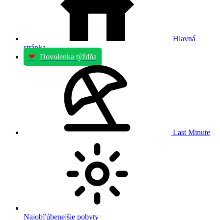
Hlavná
stránka
❤
Dovolenka týždňa
Last Minute
Najobľúbenejšie pobyty