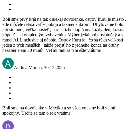
Boli sme prvý krát na tak ďalekej dovolenke, ostrov Ifuru je miesto ,
kde môžete relaxovať v pokoji a takmer súkromí. Ubytovanie bolo
priestranné , veľká posteľ , bar na izbe dopĺňaný každý deň, krásna
kúpeľňa s kompletným vybavením. Výber jedál bol dostatočný a v
rámci ALLinclusive aj nápoje. Ostrov Ifuru je , čo sa týka veľkosti
jeden z tých menších , takže prejsť ho z jedneho konca na druhý
nezaberie ani 30 minút. Veľmi radi sa tam ešte vrátime
Andrea Morina
,
30.12.2025
Boli sme na dovolenke v Mexiku a so všetkým sme boli velmi
spokojný. Určite sa tam o rok vrátime.