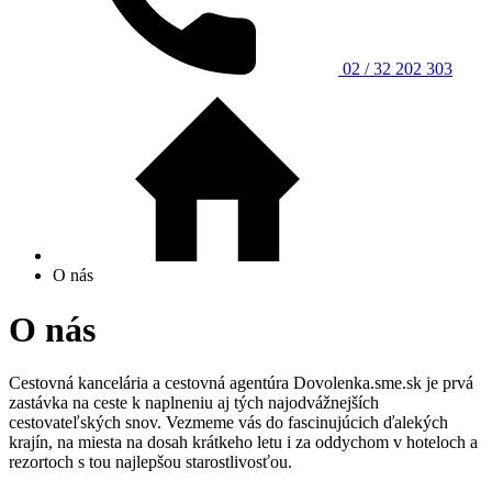
02 / 32 202 303
O nás
O nás
Cestovná kancelária a cestovná agentúra Dovolenka.sme.sk je prvá
zastávka na ceste k naplneniu aj tých najodvážnejších
cestovateľských snov. Vezmeme vás do fascinujúcich ďalekých
krajín, na miesta na dosah krátkeho letu i za oddychom v hoteloch a
rezortoch s tou najlepšou starostlivosťou.