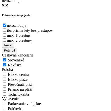
nerozhoduje
Priame letecké spojenie
nerozhoduje
iba priame lety bez prestupov
max. 1 prestup
max. 2 prestupy
Reset
Potvrdiť
Cestovné kancelárie
Slovenské
Rakúske
Poloha
Blízko centra
Blízko pláže
Piesočnatá pláž
Priamo na pláži
Tichá lokalita
Vybavenie
Parkovanie v objekte
Práčovňa