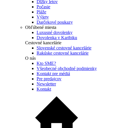
Dĺžky letov
Počasie
Pláže
Výlety
Darčekové poukazy
Obľúbené miesta
Luxusné dovolenky
Dovolenka v Karibiku
Cestovné kancelárie
Slovenské cestovné kancelárie
Rakúske cestovné kancelárie
O nás
Kto SME?
Všeobecné obchodné podmienky
Kontakt pre médiá
Pre predajcov
Newsletter
Kontakt