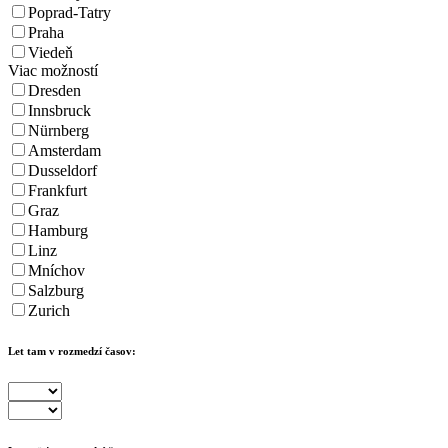
Poprad-Tatry
Praha
Viedeň
Viac možností
Dresden
Innsbruck
Nürnberg
Amsterdam
Dusseldorf
Frankfurt
Graz
Hamburg
Linz
Mníchov
Salzburg
Zurich
Let tam v rozmedzí časov: