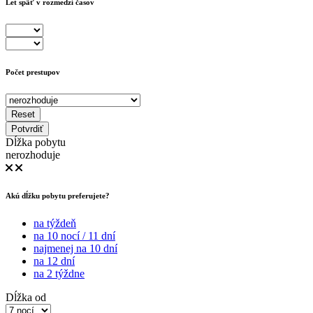
Let späť v rozmedzí časov
Počet prestupov
Reset
Potvrdiť
Dĺžka pobytu
nerozhoduje
Akú dĺžku pobytu preferujete?
na týždeň
na 10 nocí / 11 dní
najmenej na 10 dní
na 12 dní
na 2 týždne
Dĺžka od