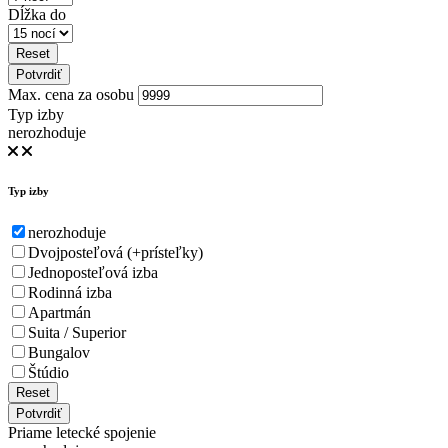
Dĺžka do
Reset
Potvrdiť
Max. cena za osobu
Typ izby
nerozhoduje
Typ izby
nerozhoduje
Dvojposteľová (+prísteľky)
Jednoposteľová izba
Rodinná izba
Apartmán
Suita / Superior
Bungalov
Štúdio
Reset
Potvrdiť
Priame letecké spojenie