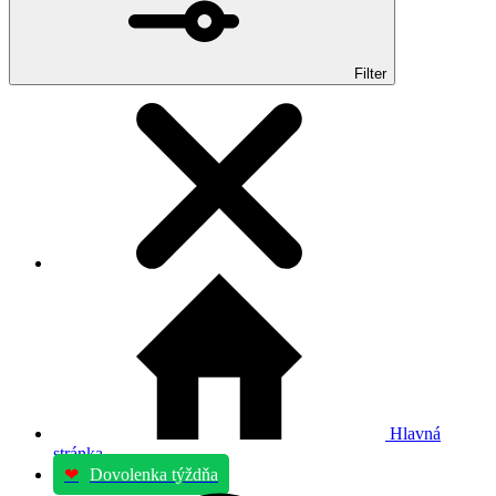
Filter
Hlavná
stránka
❤
Dovolenka týždňa