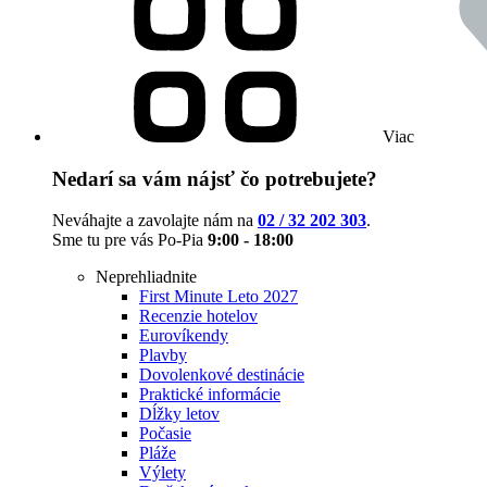
Viac
Nedarí sa vám nájsť čo potrebujete?
Neváhajte a zavolajte nám na
02 / 32 202 303
.
Sme tu pre vás Po-Pia
9:00 - 18:00
Neprehliadnite
First Minute Leto 2027
Recenzie hotelov
Eurovíkendy
Plavby
Dovolenkové destinácie
Praktické informácie
Dĺžky letov
Počasie
Pláže
Výlety