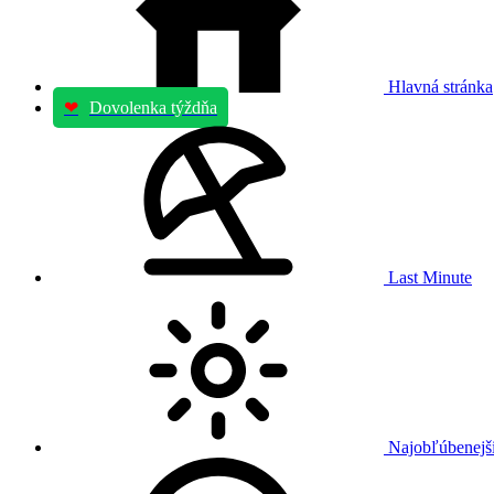
Hlavná stránka
❤
Dovolenka týždňa
Last Minute
Najobľúbenejši