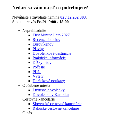
Nedarí sa vám nájsť čo potrebujete?
Neváhajte a zavolajte nám na
02 / 32 202 303
.
Sme tu pre vás Po-Pia
9:00 - 18:00
Neprehliadnite
First Minute Leto 2027
Recenzie hotelov
Eurovíkendy
Plavby
Dovolenkové destinácie
Praktické informácie
Dĺžky letov
Počasie
Pláže
Výlety
Darčekové poukazy
Obľúbené miesta
Luxusné dovolenky
Dovolenka v Karibiku
Cestovné kancelárie
Slovenské cestovné kancelárie
Rakúske cestovné kancelárie
O nás