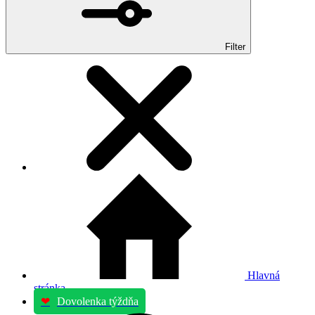
Filter
Hlavná
stránka
❤
Dovolenka týždňa