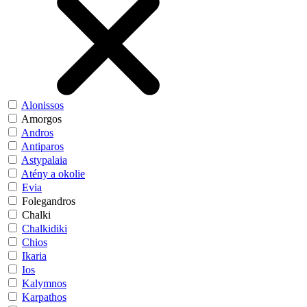
Alonissos
Amorgos
Andros
Antiparos
Astypalaia
Atény a okolie
Evia
Folegandros
Chalki
Chalkidiki
Chios
Ikaria
Ios
Kalymnos
Karpathos