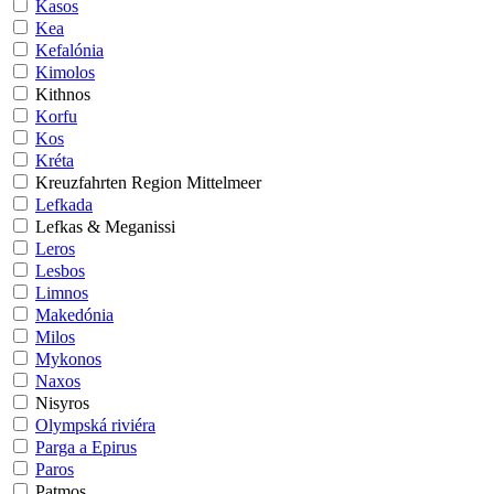
Kasos
Kea
Kefalónia
Kimolos
Kithnos
Korfu
Kos
Kréta
Kreuzfahrten Region Mittelmeer
Lefkada
Lefkas & Meganissi
Leros
Lesbos
Limnos
Makedónia
Milos
Mykonos
Naxos
Nisyros
Olympská riviéra
Parga a Epirus
Paros
Patmos