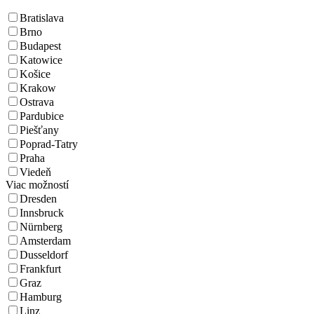
Bratislava
Brno
Budapest
Katowice
Košice
Krakow
Ostrava
Pardubice
Piešťany
Poprad-Tatry
Praha
Viedeň
Viac možností
Dresden
Innsbruck
Nürnberg
Amsterdam
Dusseldorf
Frankfurt
Graz
Hamburg
Linz