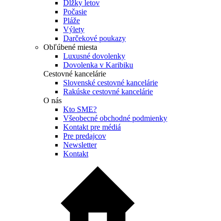
Dĺžky letov
Počasie
Pláže
Výlety
Darčekové poukazy
Obľúbené miesta
Luxusné dovolenky
Dovolenka v Karibiku
Cestovné kancelárie
Slovenské cestovné kancelárie
Rakúske cestovné kancelárie
O nás
Kto SME?
Všeobecné obchodné podmienky
Kontakt pre médiá
Pre predajcov
Newsletter
Kontakt