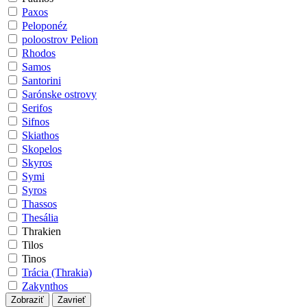
Paxos
Peloponéz
poloostrov Pelion
Rhodos
Samos
Santorini
Sarónske ostrovy
Serifos
Sifnos
Skiathos
Skopelos
Skyros
Symi
Syros
Thassos
Thesália
Thrakien
Tilos
Tinos
Trácia (Thrakia)
Zakynthos
Zobraziť
Zavrieť