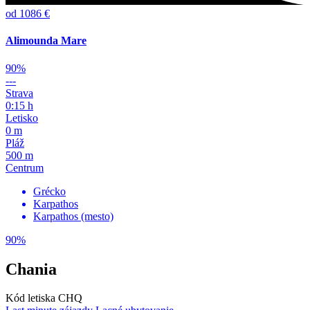
od 1086 €
Alimounda Mare
90%
---
Strava
0:15 h
Letisko
0 m
Pláž
500 m
Centrum
Grécko
Karpathos
Karpathos (mesto)
90%
Chania
Kód letiska CHQ