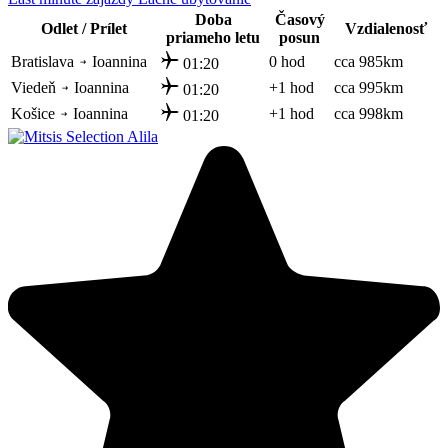
Doba
Časový
Odlet / Prílet
Vzdialenosť
priameho letu
posun
Bratislava
Ioannina
0 hod
cca 985km
01:20
Viedeň
Ioannina
+1 hod
cca 995km
01:20
Košice
Ioannina
+1 hod
cca 998km
01:20