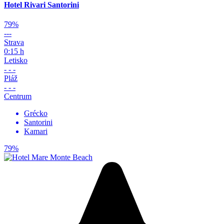
Hotel Rivari Santorini
79%
---
Strava
0:15 h
Letisko
- - -
Pláž
- - -
Centrum
Grécko
Santorini
Kamari
79%