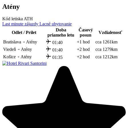
Atény
Kód letiska ATH
Last minute zájazdy
Lacné ubytovanie
Doba
Časový
Odlet / Prílet
Vzdialenosť
priameho letu
posun
Bratislava
Atény
+1 hod
cca 1261km
01:40
Viedeň
Atény
+2 hod
cca 1279km
01:40
Košice
Atény
+2 hod
cca 1212km
01:35