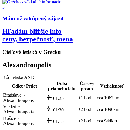
3
Mám už zakúpený zájazd
Hľadám bližšie info
ceny, bezpečnosť, mena
Cieľové letiská v Grécku
Alexandroupolis
Kód letiska AXD
Doba
Časový
Odlet / Prílet
Vzdialenosť
priameho letu
posun
Bratislava
+1 hod
cca 1067km
01:25
Alexandroupolis
Viedeň
+2 hod
cca 1096km
01:30
Alexandroupolis
Košice
+2 hod
cca 944km
01:15
Alexandroupolis