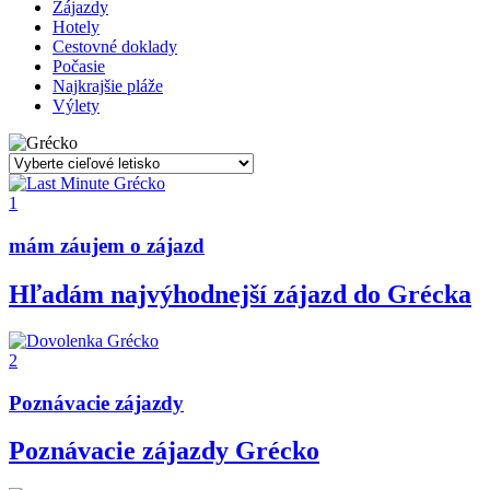
Zájazdy
Hotely
Cestovné doklady
Počasie
Najkrajšie pláže
Výlety
1
mám záujem o zájazd
Hľadám najvýhodnejší zájazd do Grécka
2
Poznávacie zájazdy
Poznávacie zájazdy Grécko