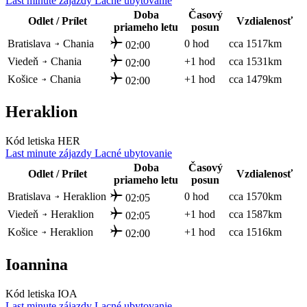
Last minute zájazdy
Lacné ubytovanie
Doba
Časový
Odlet / Prílet
Vzdialenosť
priameho letu
posun
Bratislava
Chania
0 hod
cca 1517km
02:00
Viedeň
Chania
+1 hod
cca 1531km
02:00
Košice
Chania
+1 hod
cca 1479km
02:00
Heraklion
Kód letiska HER
Last minute zájazdy
Lacné ubytovanie
Doba
Časový
Odlet / Prílet
Vzdialenosť
priameho letu
posun
Bratislava
Heraklion
0 hod
cca 1570km
02:05
Viedeň
Heraklion
+1 hod
cca 1587km
02:05
Košice
Heraklion
+1 hod
cca 1516km
02:00
Ioannina
Kód letiska IOA
Last minute zájazdy
Lacné ubytovanie