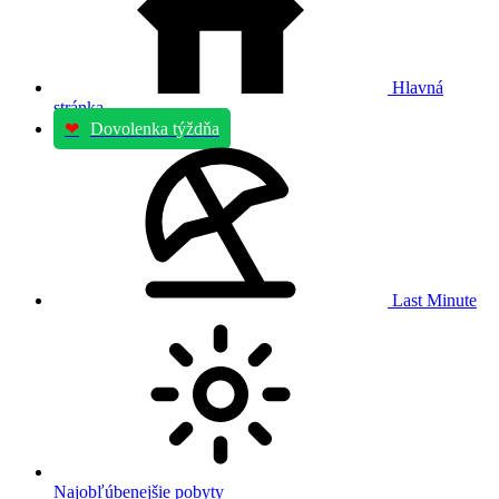
Hlavná
stránka
❤
Dovolenka týždňa
Last Minute
Najobľúbenejšie pobyty