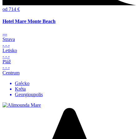
od 714 €
Hotel Mare Monte Beach
---
Strava
- - -
Letisko
- - -
Pláž
- - -
Centrum
Grécko
Kréta
Georgioupolis