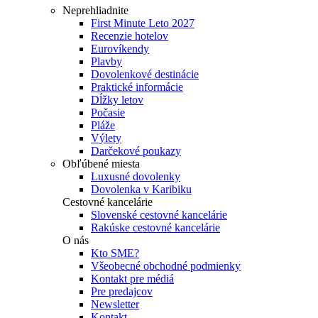
Neprehliadnite
First Minute Leto 2027
Recenzie hotelov
Eurovíkendy
Plavby
Dovolenkové destinácie
Praktické informácie
Dĺžky letov
Počasie
Pláže
Výlety
Darčekové poukazy
Obľúbené miesta
Luxusné dovolenky
Dovolenka v Karibiku
Cestovné kancelárie
Slovenské cestovné kancelárie
Rakúske cestovné kancelárie
O nás
Kto SME?
Všeobecné obchodné podmienky
Kontakt pre médiá
Pre predajcov
Newsletter
Kontakt