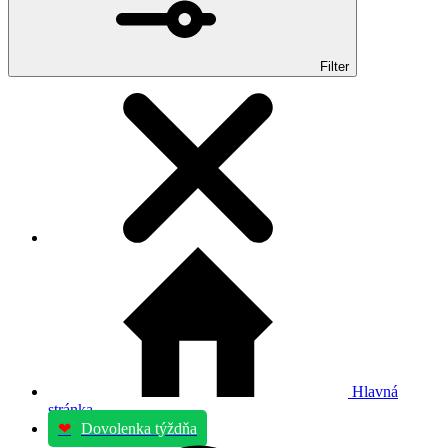
Filter
Hlavná
stránka
❤
Dovolenka týždňa