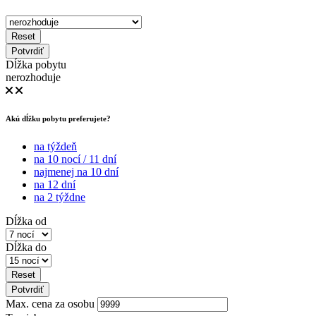
Reset
Potvrdiť
Dĺžka pobytu
nerozhoduje
Akú dĺžku pobytu preferujete?
na týždeň
na 10 nocí / 11 dní
najmenej na 10 dní
na 12 dní
na 2 týždne
Dĺžka od
Dĺžka do
Reset
Potvrdiť
Max. cena za osobu