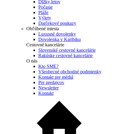
Dĺžky letov
Počasie
Pláže
Výlety
Darčekové poukazy
Obľúbené miesta
Luxusné dovolenky
Dovolenka v Karibiku
Cestovné kancelárie
Slovenské cestovné kancelárie
Rakúske cestovné kancelárie
O nás
Kto SME?
Všeobecné obchodné podmienky
Kontakt pre médiá
Pre predajcov
Newsletter
Kontakt