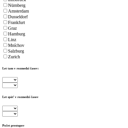
Nürnberg
Amsterdam
Dusseldorf
Frankfurt
Graz
Hamburg
Linz
Mníchov
Salzburg
Zurich
Let tam v rozmedzí časov:
Let späť v rozmedzí časov
Počet prestupov