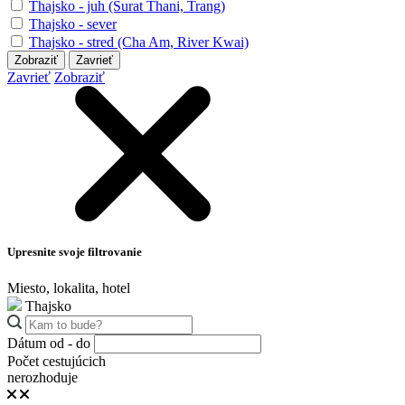
Thajsko - juh (Surat Thani, Trang)
Thajsko - sever
Thajsko - stred (Cha Am, River Kwai)
Zobraziť
Zavrieť
Zavrieť
Zobraziť
Upresnite svoje filtrovanie
Miesto, lokalita, hotel
Thajsko
Dátum od - do
Počet cestujúcich
nerozhoduje