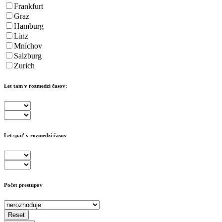
Frankfurt
Graz
Hamburg
Linz
Mníchov
Salzburg
Zurich
Let tam v rozmedzí časov:
Let späť v rozmedzí časov
Počet prestupov
Reset