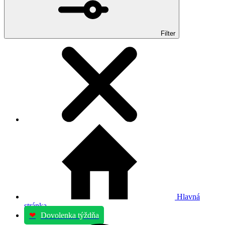
Filter
Hlavná
stránka
❤
Dovolenka týždňa