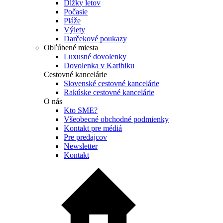
Dĺžky letov
Počasie
Pláže
Výlety
Darčekové poukazy
Obľúbené miesta
Luxusné dovolenky
Dovolenka v Karibiku
Cestovné kancelárie
Slovenské cestovné kancelárie
Rakúske cestovné kancelárie
O nás
Kto SME?
Všeobecné obchodné podmienky
Kontakt pre médiá
Pre predajcov
Newsletter
Kontakt