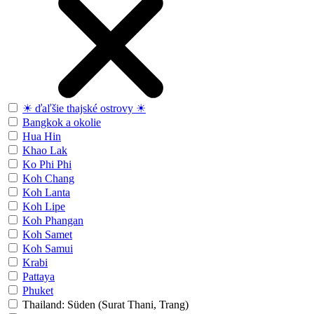
☀ ďaľšie thajské ostrovy ☀
Bangkok a okolie
Hua Hin
Khao Lak
Ko Phi Phi
Koh Chang
Koh Lanta
Koh Lipe
Koh Phangan
Koh Samet
Koh Samui
Krabi
Pattaya
Phuket
Thailand: Süden (Surat Thani, Trang)