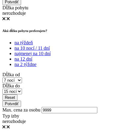
Potvrdiť
Dĺžka pobytu
nerozhoduje
Akú dĺžku pobytu preferujete?
na týždeň
na 10 nocí / 11 dní
najmenej na 10 dní
na 12 dní
na 2 týždne
Dĺžka od
Dĺžka do
Reset
Potvrdiť
Max. cena za osobu
Typ izby
nerozhoduje