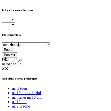
Let späť v rozmedzí časov
Počet prestupov
Reset
Potvrdiť
Dĺžka pobytu
nerozhoduje
Akú dĺžku pobytu preferujete?
na týždeň
na 10 nocí / 11 dní
najmenej na 10 dní
na 12 dní
na 2 týždne