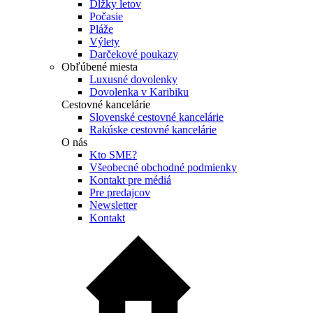
Dĺžky letov
Počasie
Pláže
Výlety
Darčekové poukazy
Obľúbené miesta
Luxusné dovolenky
Dovolenka v Karibiku
Cestovné kancelárie
Slovenské cestovné kancelárie
Rakúske cestovné kancelárie
O nás
Kto SME?
Všeobecné obchodné podmienky
Kontakt pre médiá
Pre predajcov
Newsletter
Kontakt