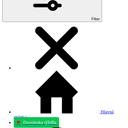
Filter
Hlavná
stránka
❤
Dovolenka týždňa