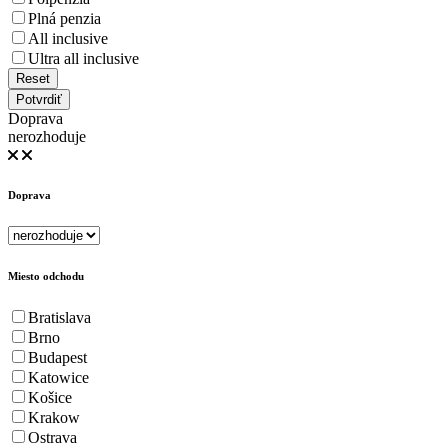
Plná penzia
All inclusive
Ultra all inclusive
Reset
Potvrdiť
Doprava
nerozhoduje
Doprava
Miesto odchodu
Bratislava
Brno
Budapest
Katowice
Košice
Krakow
Ostrava