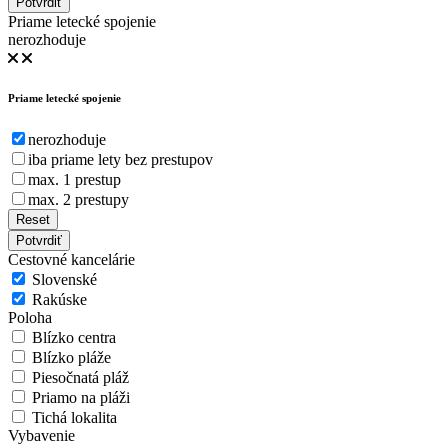
Potvrdiť
Priame letecké spojenie
nerozhoduje
Priame letecké spojenie
nerozhoduje
iba priame lety bez prestupov
max. 1 prestup
max. 2 prestupy
Reset
Potvrdiť
Cestovné kancelárie
Slovenské
Rakúske
Poloha
Blízko centra
Blízko pláže
Piesočnatá pláž
Priamo na pláži
Tichá lokalita
Vybavenie