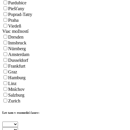
Pardubice
Piešťany
Poprad-Tatry
Praha
Viedeň
Viac možností
Dresden
Innsbruck
Nürnberg
Amsterdam
Dusseldorf
Frankfurt
Graz
Hamburg
Linz
Mníchov
Salzburg
Zurich
Let tam v rozmedzí časov: