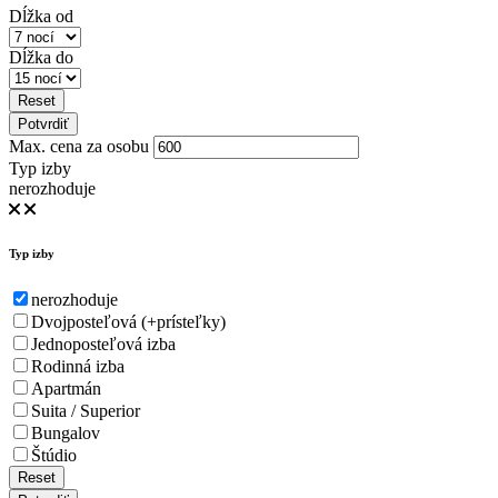
Dĺžka od
Dĺžka do
Reset
Potvrdiť
Max. cena za osobu
Typ izby
nerozhoduje
Typ izby
nerozhoduje
Dvojposteľová (+prísteľky)
Jednoposteľová izba
Rodinná izba
Apartmán
Suita / Superior
Bungalov
Štúdio
Reset