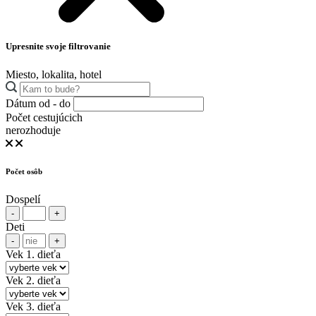
Upresnite svoje filtrovanie
Miesto, lokalita, hotel
Dátum od - do
Počet cestujúcich
nerozhoduje
Počet osôb
Dospelí
-
+
Deti
-
+
Vek 1. dieťa
Vek 2. dieťa
Vek 3. dieťa