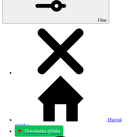
Filter
Hlavná
stránka
❤
Dovolenka týždňa