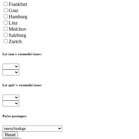
Frankfurt
Graz
Hamburg
Linz
Mníchov
Salzburg
Zurich
Let tam v rozmedzí časov:
Let späť v rozmedzí časov
Počet prestupov
Reset