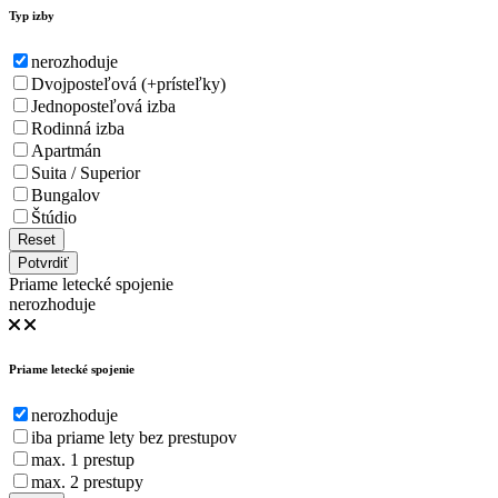
Typ izby
nerozhoduje
Dvojposteľová (+prísteľky)
Jednoposteľová izba
Rodinná izba
Apartmán
Suita / Superior
Bungalov
Štúdio
Reset
Potvrdiť
Priame letecké spojenie
nerozhoduje
Priame letecké spojenie
nerozhoduje
iba priame lety bez prestupov
max. 1 prestup
max. 2 prestupy