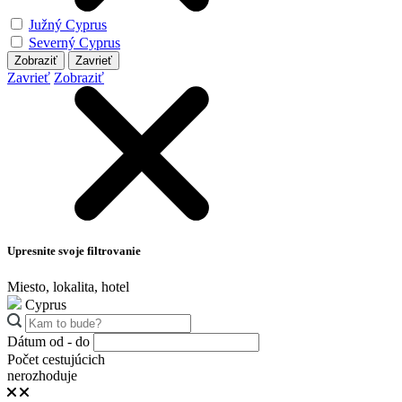
Južný Cyprus
Severný Cyprus
Zobraziť
Zavrieť
Zavrieť
Zobraziť
Upresnite svoje filtrovanie
Miesto, lokalita, hotel
Cyprus
Dátum od - do
Počet cestujúcich
nerozhoduje