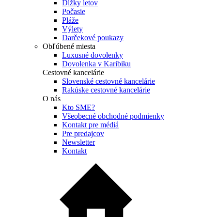
Dĺžky letov
Počasie
Pláže
Výlety
Darčekové poukazy
Obľúbené miesta
Luxusné dovolenky
Dovolenka v Karibiku
Cestovné kancelárie
Slovenské cestovné kancelárie
Rakúske cestovné kancelárie
O nás
Kto SME?
Všeobecné obchodné podmienky
Kontakt pre médiá
Pre predajcov
Newsletter
Kontakt