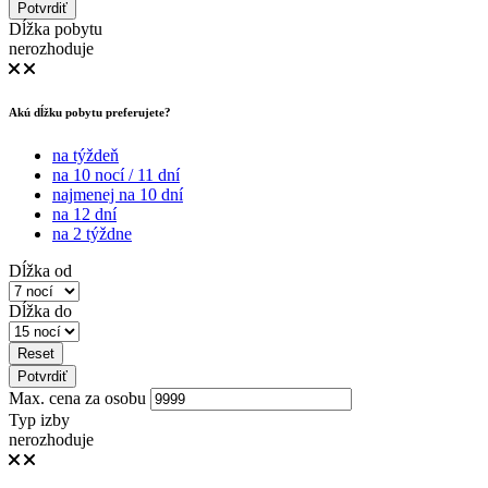
Potvrdiť
Dĺžka pobytu
nerozhoduje
Akú dĺžku pobytu preferujete?
na týždeň
na 10 nocí / 11 dní
najmenej na 10 dní
na 12 dní
na 2 týždne
Dĺžka od
Dĺžka do
Reset
Potvrdiť
Max. cena za osobu
Typ izby
nerozhoduje