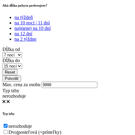
Akú dĺžku pobytu preferujete?
na týždeň
na 10 nocí / 11 dní
najmenej na 10 dní
na 12 dní
na 2 týždne
Dĺžka od
Dĺžka do
Reset
Potvrdiť
Max. cena za osobu
Typ izby
nerozhoduje
Typ izby
nerozhoduje
Dvojposteľová (+prísteľky)