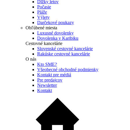
Dĺžky letov
Počasie
Pláže
Výlety
Darčekové poukazy
Obľúbené miesta
Luxusné dovolenky
Dovolenka v Karibiku
Cestovné kancelárie
Slovenské cestovné kancelárie
Rakúske cestovné kancelárie
O nás
Kto SME?
Všeobecné obchodné podmienky
Kontakt pre médiá
Pre predajcov
Newsletter
Kontakt