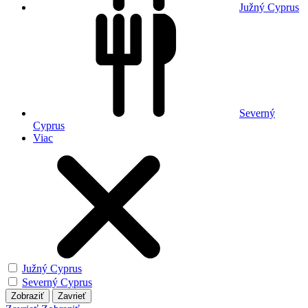
Južný Cyprus
Severný
Cyprus
Viac
Južný Cyprus
Severný Cyprus
Zobraziť
Zavrieť