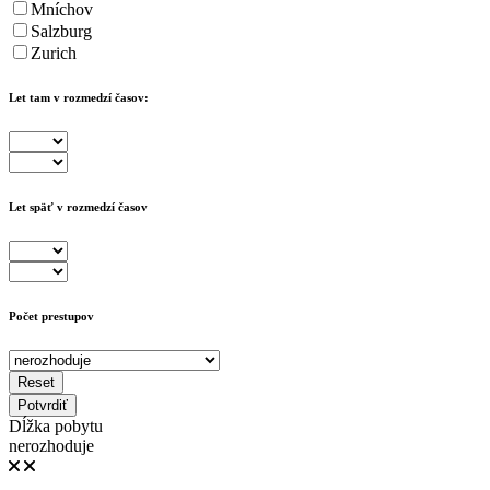
Mníchov
Salzburg
Zurich
Let tam v rozmedzí časov:
Let späť v rozmedzí časov
Počet prestupov
Reset
Potvrdiť
Dĺžka pobytu
nerozhoduje