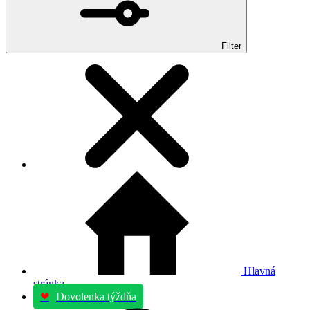
Filter
Hlavná
stránka
❤
Dovolenka týždňa