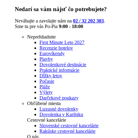
Nedarí sa vám nájsť čo potrebujete?
Neváhajte a zavolajte nám na
02 / 32 202 303
.
Sme tu pre vás Po-Pia
9:00 - 18:00
Neprehliadnite
First Minute Leto 2027
Recenzie hotelov
Eurovíkendy
Plavby
Dovolenkové destinácie
Praktické informácie
Dĺžky letov
Počasie
Pláže
Výlety
Darčekové poukazy
Obľúbené miesta
Luxusné dovolenky
Dovolenka v Karibiku
Cestovné kancelárie
Slovenské cestovné kancelárie
Rakúske cestovné kancelárie
O nás