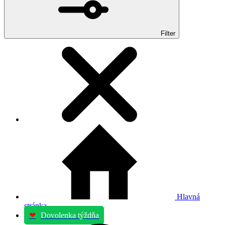
Filter
Hlavná
stránka
❤
Dovolenka týždňa