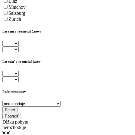
Linz
Mníchov
Salzburg
Zurich
Let tam v rozmedzí časov:
Let späť v rozmedzí časov
Počet prestupov
Reset
Potvrdiť
Dĺžka pobytu
nerozhoduje