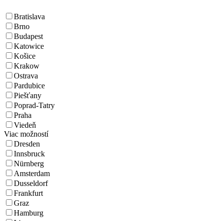
Bratislava
Brno
Budapest
Katowice
Košice
Krakow
Ostrava
Pardubice
Piešťany
Poprad-Tatry
Praha
Viedeň
Viac možností
Dresden
Innsbruck
Nürnberg
Amsterdam
Dusseldorf
Frankfurt
Graz
Hamburg