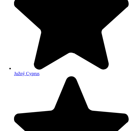
Južný Cyprus