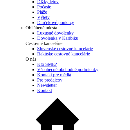
Dĺžky letov
Počasie
Pláže
Výlety
Darčekové poukazy
Obľúbené miesta
Luxusné dovolenky
Dovolenka v Karibiku
Cestovné kancelárie
Slovenské cestovné kancelárie
Rakúske cestovné kancelárie
O nás
Kto SME?
Všeobecné obchodné podmienky
Kontakt pre médiá
Pre predajcov
Newsletter
Kontakt