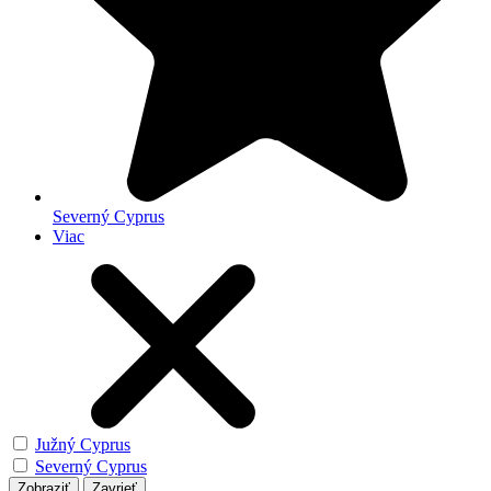
Severný Cyprus
Viac
Južný Cyprus
Severný Cyprus
Zobraziť
Zavrieť