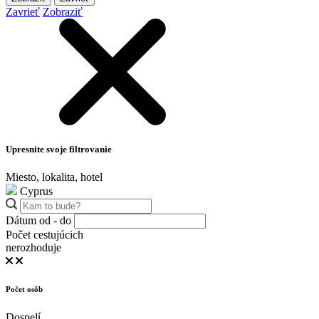
Zavrieť
Zobraziť
Upresnite svoje filtrovanie
Miesto, lokalita, hotel
Cyprus
Dátum od - do
Počet cestujúcich
nerozhoduje
Počet osôb
Dospelí