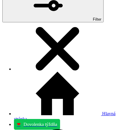
Filter
Hlavná
stránka
❤
Dovolenka týždňa