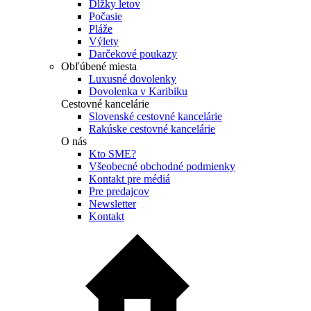
Dĺžky letov
Počasie
Pláže
Výlety
Darčekové poukazy
Obľúbené miesta
Luxusné dovolenky
Dovolenka v Karibiku
Cestovné kancelárie
Slovenské cestovné kancelárie
Rakúske cestovné kancelárie
O nás
Kto SME?
Všeobecné obchodné podmienky
Kontakt pre médiá
Pre predajcov
Newsletter
Kontakt