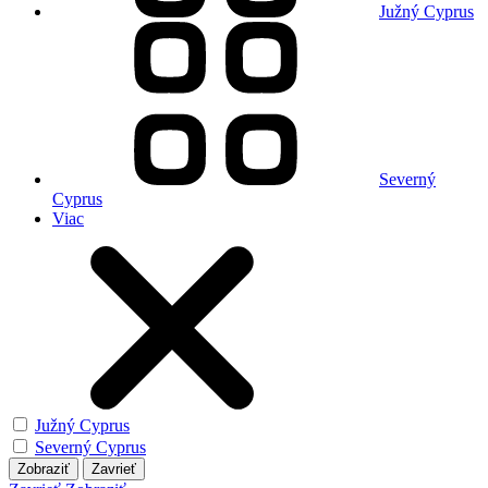
Južný Cyprus
Severný
Cyprus
Viac
Južný Cyprus
Severný Cyprus
Zobraziť
Zavrieť