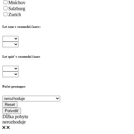
Mníchov
Salzburg
Zurich
Let tam v rozmedzí časov:
Let späť v rozmedzí časov
Počet prestupov
Reset
Potvrdiť
Dĺžka pobytu
nerozhoduje