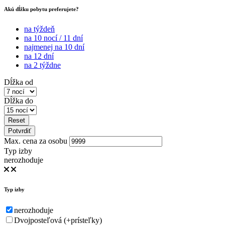
Akú dĺžku pobytu preferujete?
na týždeň
na 10 nocí / 11 dní
najmenej na 10 dní
na 12 dní
na 2 týždne
Dĺžka od
Dĺžka do
Reset
Potvrdiť
Max. cena za osobu
Typ izby
nerozhoduje
Typ izby
nerozhoduje
Dvojposteľová (+prísteľky)