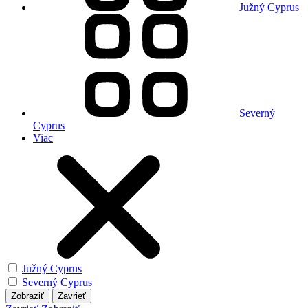
Južný Cyprus
Severný
Cyprus
Viac
Južný Cyprus
Severný Cyprus
Zobraziť
Zavrieť