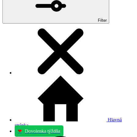
Filter
Hlavná
stránka
❤
Dovolenka týždňa