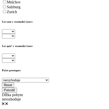
Mníchov
Salzburg
Zurich
Let tam v rozmedzí časov:
Let späť v rozmedzí časov
Počet prestupov
Reset
Potvrdiť
Dĺžka pobytu
nerozhoduje