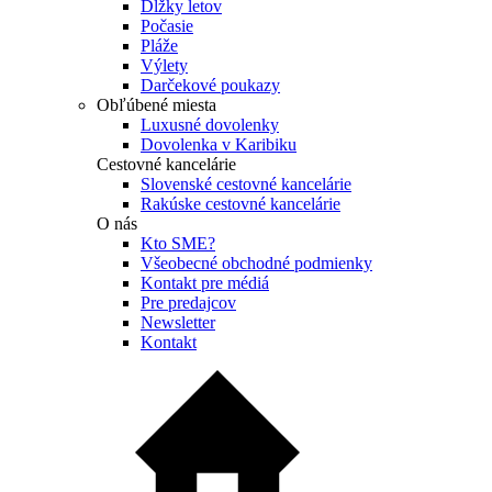
Dĺžky letov
Počasie
Pláže
Výlety
Darčekové poukazy
Obľúbené miesta
Luxusné dovolenky
Dovolenka v Karibiku
Cestovné kancelárie
Slovenské cestovné kancelárie
Rakúske cestovné kancelárie
O nás
Kto SME?
Všeobecné obchodné podmienky
Kontakt pre médiá
Pre predajcov
Newsletter
Kontakt