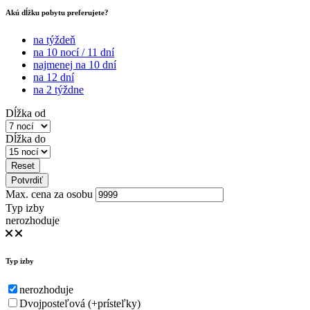
Akú dĺžku pobytu preferujete?
na týždeň
na 10 nocí / 11 dní
najmenej na 10 dní
na 12 dní
na 2 týždne
Dĺžka od
Dĺžka do
Reset
Potvrdiť
Max. cena za osobu
Typ izby
nerozhoduje
Typ izby
nerozhoduje
Dvojposteľová (+prísteľky)