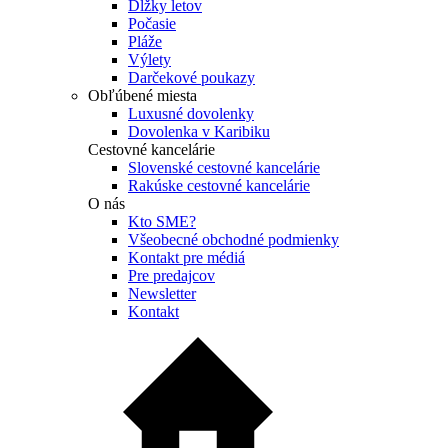
Dĺžky letov
Počasie
Pláže
Výlety
Darčekové poukazy
Obľúbené miesta
Luxusné dovolenky
Dovolenka v Karibiku
Cestovné kancelárie
Slovenské cestovné kancelárie
Rakúske cestovné kancelárie
O nás
Kto SME?
Všeobecné obchodné podmienky
Kontakt pre médiá
Pre predajcov
Newsletter
Kontakt