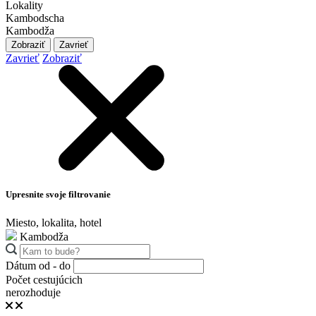
Lokality
Kambodscha
Kambodža
Zobraziť
Zavrieť
Zavrieť
Zobraziť
Upresnite svoje filtrovanie
Miesto, lokalita, hotel
Kambodža
Dátum od - do
Počet cestujúcich
nerozhoduje