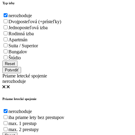
Typ izby
nerozhoduje
Dvojposteľová (+prísteľky)
Jednoposteľová izba
Rodinná izba
Apartmán
Suita / Superior
Bungalov
Štúdio
Reset
Potvrdiť
Priame letecké spojenie
nerozhoduje
Priame letecké spojenie
nerozhoduje
iba priame lety bez prestupov
max. 1 prestup
max. 2 prestupy