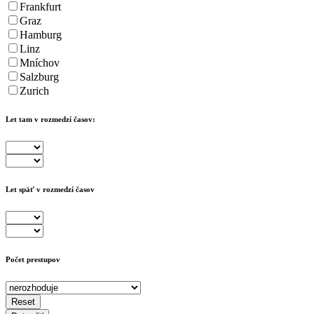
Frankfurt
Graz
Hamburg
Linz
Mníchov
Salzburg
Zurich
Let tam v rozmedzí časov:
Let späť v rozmedzí časov
Počet prestupov
Reset