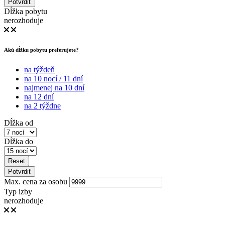
Potvrdiť
Dĺžka pobytu
nerozhoduje
Akú dĺžku pobytu preferujete?
na týždeň
na 10 nocí / 11 dní
najmenej na 10 dní
na 12 dní
na 2 týždne
Dĺžka od
Dĺžka do
Reset
Potvrdiť
Max. cena za osobu
Typ izby
nerozhoduje