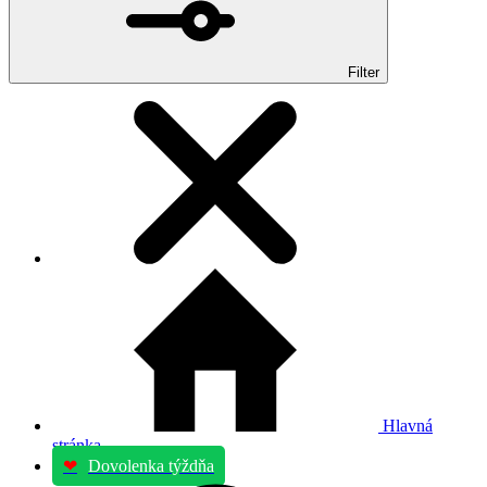
Filter
Hlavná
stránka
❤
Dovolenka týždňa