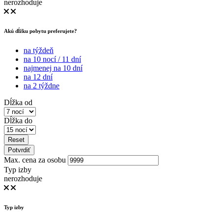
nerozhoduje
Akú dĺžku pobytu preferujete?
na týždeň
na 10 nocí / 11 dní
najmenej na 10 dní
na 12 dní
na 2 týždne
Dĺžka od
Dĺžka do
Reset
Potvrdiť
Max. cena za osobu
Typ izby
nerozhoduje
Typ izby