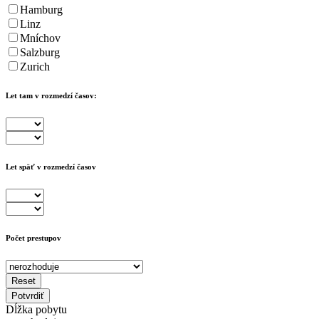
Hamburg
Linz
Mníchov
Salzburg
Zurich
Let tam v rozmedzí časov:
Let späť v rozmedzí časov
Počet prestupov
Reset
Potvrdiť
Dĺžka pobytu