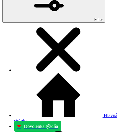
Filter
Hlavná
stránka
❤
Dovolenka týždňa