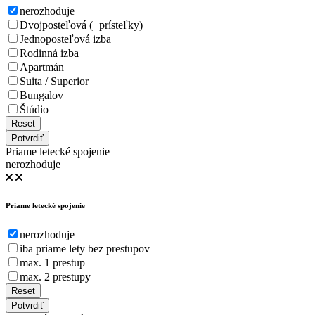
nerozhoduje
Dvojposteľová (+prísteľky)
Jednoposteľová izba
Rodinná izba
Apartmán
Suita / Superior
Bungalov
Štúdio
Reset
Potvrdiť
Priame letecké spojenie
nerozhoduje
Priame letecké spojenie
nerozhoduje
iba priame lety bez prestupov
max. 1 prestup
max. 2 prestupy
Reset
Potvrdiť