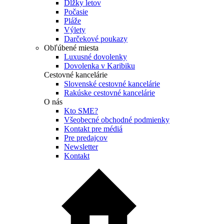
Dĺžky letov
Počasie
Pláže
Výlety
Darčekové poukazy
Obľúbené miesta
Luxusné dovolenky
Dovolenka v Karibiku
Cestovné kancelárie
Slovenské cestovné kancelárie
Rakúske cestovné kancelárie
O nás
Kto SME?
Všeobecné obchodné podmienky
Kontakt pre médiá
Pre predajcov
Newsletter
Kontakt