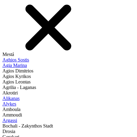
Mestá
Aghios Sostis
Agia Marina
Agios Dimitrios
Agios Kyrikos
Agios Leontas
Agrilia - Laganas
Akrotiri
Alikanas
Alykes
Amboula
Ammoudi
Argassi
Bochali - Zakynthos Stadt
Drosia
Gerakari