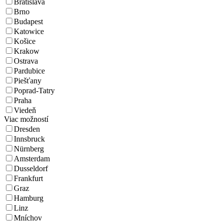
Bratislava
Brno
Budapest
Katowice
Košice
Krakow
Ostrava
Pardubice
Piešťany
Poprad-Tatry
Praha
Viedeň
Viac možností
Dresden
Innsbruck
Nürnberg
Amsterdam
Dusseldorf
Frankfurt
Graz
Hamburg
Linz
Mníchov