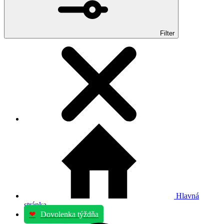
Filter
Hlavná
stránka
❤
Dovolenka týždňa