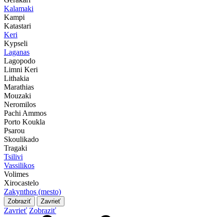
Kalamaki
Kampi
Katastari
Keri
Kypseli
Laganas
Lagopodo
Limni Keri
Lithakia
Marathias
Mouzaki
Neromilos
Pachi Ammos
Porto Koukla
Psarou
Skoulikado
Tragaki
Tsilivi
Vassilikos
Volimes
Xirocastelo
Zakynthos (mesto)
Zobraziť
Zavrieť
Zavrieť
Zobraziť