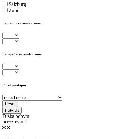
Salzburg
Zurich
Let tam v rozmedzí časov:
Let späť v rozmedzí časov
Počet prestupov
Reset
Potvrdiť
Dĺžka pobytu
nerozhoduje