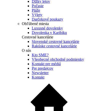
Dĺžky letov
Počasie
Pláže
Výlety
Darčekové poukazy
Obľúbené miesta
Luxusné dovolenky
Dovolenka v Karibiku
Cestovné kancelárie
Slovenské cestovné kancelárie
Rakúske cestovné kancelárie
O nás
Kto SME?
Všeobecné obchodné podmienky
Kontakt pre médiá
Pre predajcov
Newsletter
Kontakt