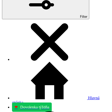
Filter
Hlavná
stránka
❤
Dovolenka týždňa