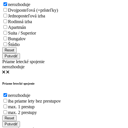
nerozhoduje
Dvojposteľová (+prísteľky)
Jednoposteľová izba
Rodinná izba
Apartmán
Suita / Superior
Bungalov
Štúdio
Reset
Potvrdiť
Priame letecké spojenie
nerozhoduje
Priame letecké spojenie
nerozhoduje
iba priame lety bez prestupov
max. 1 prestup
max. 2 prestupy
Reset
Potvrdiť