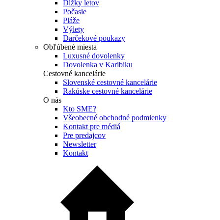
Dĺžky letov
Počasie
Pláže
Výlety
Darčekové poukazy
Obľúbené miesta
Luxusné dovolenky
Dovolenka v Karibiku
Cestovné kancelárie
Slovenské cestovné kancelárie
Rakúske cestovné kancelárie
O nás
Kto SME?
Všeobecné obchodné podmienky
Kontakt pre médiá
Pre predajcov
Newsletter
Kontakt