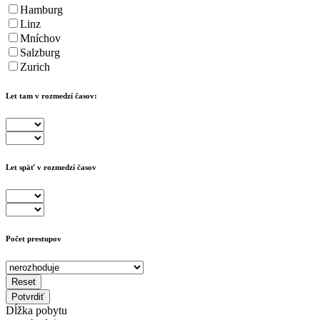
Hamburg
Linz
Mníchov
Salzburg
Zurich
Let tam v rozmedzí časov:
Let späť v rozmedzí časov
Počet prestupov
Reset
Potvrdiť
Dĺžka pobytu