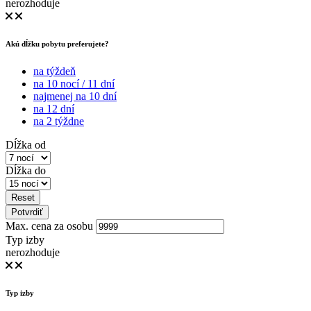
nerozhoduje
Akú dĺžku pobytu preferujete?
na týždeň
na 10 nocí / 11 dní
najmenej na 10 dní
na 12 dní
na 2 týždne
Dĺžka od
Dĺžka do
Reset
Potvrdiť
Max. cena za osobu
Typ izby
nerozhoduje
Typ izby