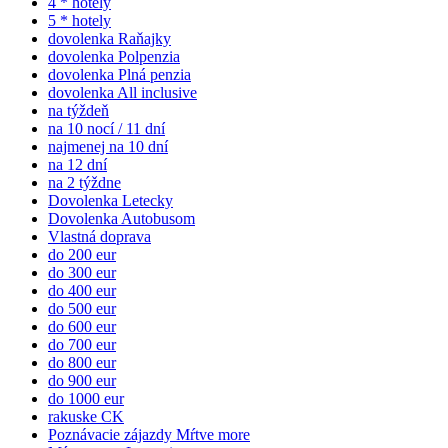
4 * hotely
5 * hotely
dovolenka Raňajky
dovolenka Polpenzia
dovolenka Plná penzia
dovolenka All inclusive
na týždeň
na 10 nocí / 11 dní
najmenej na 10 dní
na 12 dní
na 2 týždne
Dovolenka Letecky
Dovolenka Autobusom
Vlastná doprava
do 200 eur
do 300 eur
do 400 eur
do 500 eur
do 600 eur
do 700 eur
do 800 eur
do 900 eur
do 1000 eur
rakuske CK
Poznávacie zájazdy Mŕtve more