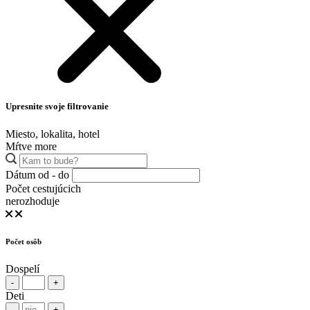
Upresnite svoje filtrovanie
Miesto, lokalita, hotel
Mŕtve more
Dátum od - do
Počet cestujúcich
nerozhoduje
Počet osôb
Dospelí
-
+
Deti
-
+