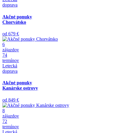
doprava
Akčné ponuky
Chorvátsko
od
679 €
6
zájazdov
74
termínov
Letecká
doprava
Akčné ponuky
Kanárske ostrovy
od
849 €
8
zájazdov
72
termínov
Letecká