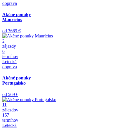
doprava
Akčné ponuky
Maurícius
od
3669 €
2
zájazdy
6
termínov
Letecká
doprava
Akčné ponuky
Portugalsko
od
569 €
11
zájazdov
157
termínov
Letecká