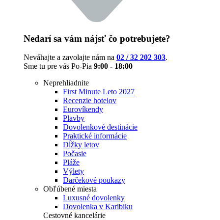
Nedarí sa vám nájsť čo potrebujete?
Neváhajte a zavolajte nám na
02 / 32 202 303
.
Sme tu pre vás Po-Pia
9:00 - 18:00
Neprehliadnite
First Minute Leto 2027
Recenzie hotelov
Eurovíkendy
Plavby
Dovolenkové destinácie
Praktické informácie
Dĺžky letov
Počasie
Pláže
Výlety
Darčekové poukazy
Obľúbené miesta
Luxusné dovolenky
Dovolenka v Karibiku
Cestovné kancelárie