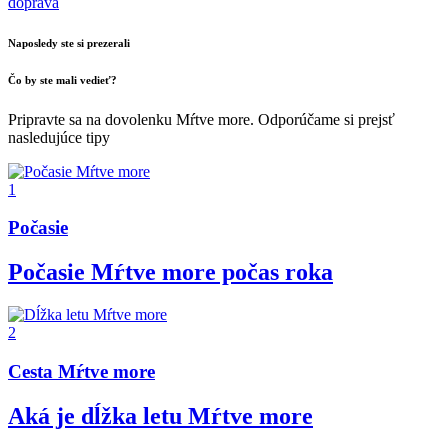
doprava
Naposledy ste si prezerali
Čo by ste mali vedieť?
Pripravte sa na dovolenku Mŕtve more. Odporúčame si prejsť
nasledujúce tipy
1
Počasie
Počasie Mŕtve more počas roka
2
Cesta Mŕtve more
Aká je dĺžka letu Mŕtve more