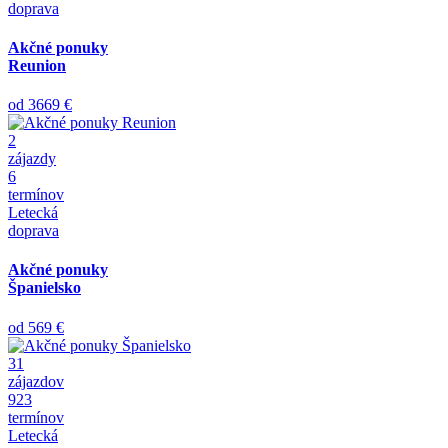
doprava
Akčné ponuky
Reunion
od
3669 €
2
zájazdy
6
termínov
Letecká
doprava
Akčné ponuky
Španielsko
od
569 €
31
zájazdov
923
termínov
Letecká