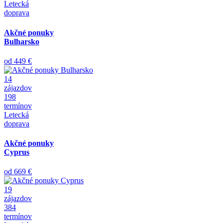
Letecká
doprava
Akčné ponuky
Bulharsko
od
449 €
14
zájazdov
198
termínov
Letecká
doprava
Akčné ponuky
Cyprus
od
669 €
19
zájazdov
384
termínov