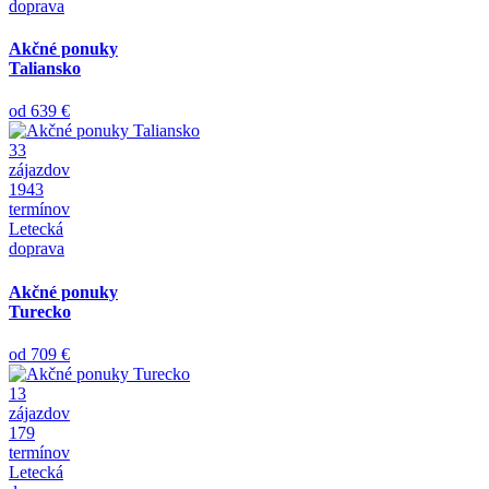
doprava
Akčné ponuky
Taliansko
od
639 €
33
zájazdov
1943
termínov
Letecká
doprava
Akčné ponuky
Turecko
od
709 €
13
zájazdov
179
termínov
Letecká