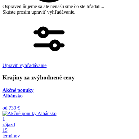
Ospravedlňujeme sa ale nenašli sme čo ste hľadali...
Skúste prosím upraviť vyhľadávanie.
Upraviť vyhľadávanie
Krajiny za zvýhodnené ceny
Akčné ponuky
Albánsko
od
739 €
1
zájazd
15
termínov