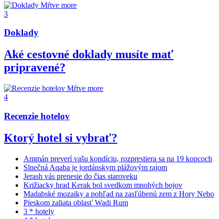
3
Doklady
Aké cestovné doklady musíte mať
pripravené?
4
Recenzie hotelov
Ktorý hotel si vybrať?
Ammán preverí vašu kondíciu, rozprestiera sa na 19 kopcoch
Slnečná Aqaba je jordánskym plážovým rajom
Jerash vás prenesie do čias staroveku
Križiacky hrad Kerak bol svedkom mnohých bojov
Madabské mozaiky a pohľad na zasľúbenú zem z Hory Nebo
Pieskom zaliata oblasť Wadi Rum
3 * hotely