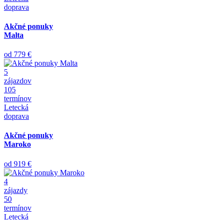
doprava
Akčné ponuky
Malta
od
779 €
5
zájazdov
105
termínov
Letecká
doprava
Akčné ponuky
Maroko
od
919 €
4
zájazdy
50
termínov
Letecká