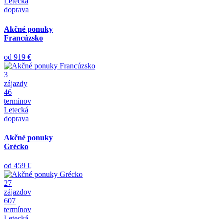
Letecká
doprava
Akčné ponuky
Francúzsko
od
919 €
3
zájazdy
46
termínov
Letecká
doprava
Akčné ponuky
Grécko
od
459 €
27
zájazdov
607
termínov
Letecká