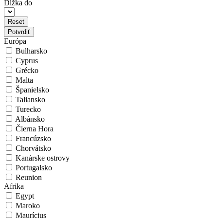
Dĺžka do
Reset
Potvrdiť
Európa
Bulharsko
Cyprus
Grécko
Malta
Španielsko
Taliansko
Turecko
Albánsko
Čierna Hora
Francúzsko
Chorvátsko
Kanárske ostrovy
Portugalsko
Reunion
Afrika
Egypt
Maroko
Maurícius