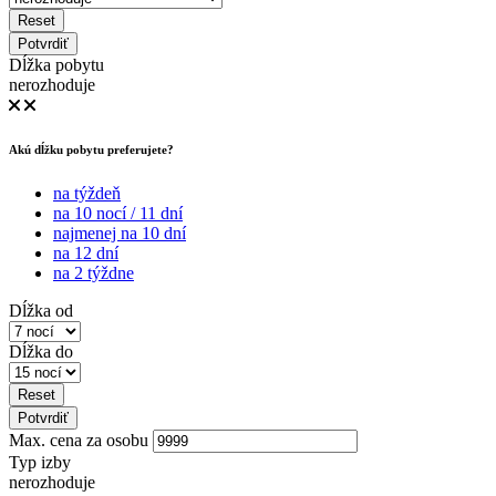
Reset
Potvrdiť
Dĺžka pobytu
nerozhoduje
Akú dĺžku pobytu preferujete?
na týždeň
na 10 nocí / 11 dní
najmenej na 10 dní
na 12 dní
na 2 týždne
Dĺžka od
Dĺžka do
Reset
Potvrdiť
Max. cena za osobu
Typ izby
nerozhoduje