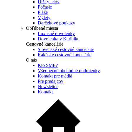
Dĺžky letov
Počasie
Pláže
Výlety
Darčekové poukazy
Obľúbené miesta
Luxusné dovolenky
Dovolenka v Karibiku
Cestovné kancelárie
Slovenské cestovné kancelárie
Rakúske cestovné kancelárie
O nás
Kto SME?
Všeobecné obchodné podmienky
Kontakt pre médiá
Pre predajcov
Newsletter
Kontakt