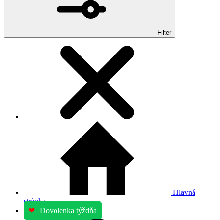
Filter
Hlavná
stránka
❤
Dovolenka týždňa