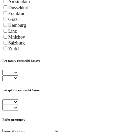
Amsterdam
Dusseldorf
Frankfurt
Graz
Hamburg
Linz
Mníchov
Salzburg
Zurich
Let tam v rozmedzí časov:
Let späť v rozmedzí časov
Počet prestupov