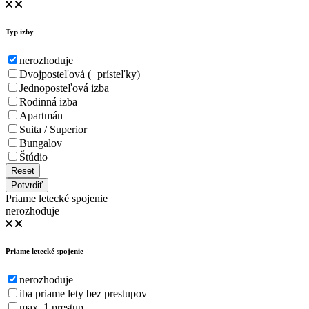
Typ izby
nerozhoduje
Dvojposteľová (+prísteľky)
Jednoposteľová izba
Rodinná izba
Apartmán
Suita / Superior
Bungalov
Štúdio
Reset
Potvrdiť
Priame letecké spojenie
nerozhoduje
Priame letecké spojenie
nerozhoduje
iba priame lety bez prestupov
max. 1 prestup