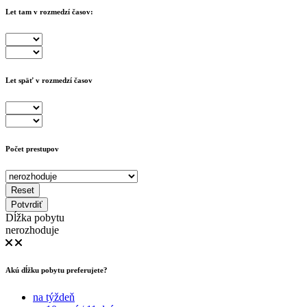
Let tam v rozmedzí časov:
Let späť v rozmedzí časov
Počet prestupov
Reset
Potvrdiť
Dĺžka pobytu
nerozhoduje
Akú dĺžku pobytu preferujete?
na týždeň