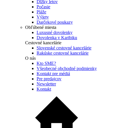
Dĺžky letov
Počasie
Pláže
Výlety
Darčekové poukazy
Obľúbené miesta
Luxusné dovolenky
Dovolenka v Karibiku
Cestovné kancelárie
Slovenské cestovné kancelárie
Rakúske cestovné kancelárie
O nás
Kto SME?
Všeobecné obchodné podmienky
Kontakt pre médiá
Pre predajcov
Newsletter
Kontakt