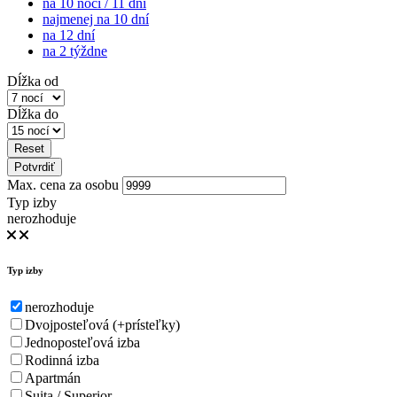
na 10 nocí / 11 dní
najmenej na 10 dní
na 12 dní
na 2 týždne
Dĺžka od
Dĺžka do
Reset
Potvrdiť
Max. cena za osobu
Typ izby
nerozhoduje
Typ izby
nerozhoduje
Dvojposteľová (+prísteľky)
Jednoposteľová izba
Rodinná izba
Apartmán
Suita / Superior