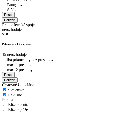
Bungalov
Štúdio
Reset
Potvrdiť
Priame letecké spojenie
nerozhoduje
Priame letecké spojenie
nerozhoduje
iba priame lety bez prestupov
max. 1 prestup
max. 2 prestupy
Reset
Potvrdiť
Cestovné kancelárie
Slovenské
Rakúske
Poloha
Blízko centra
Blízko pláže