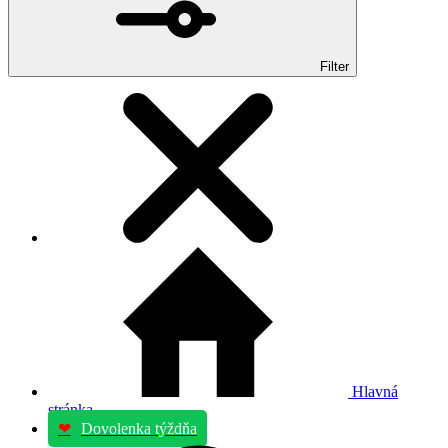
Filter
Hlavná
stránka
❤
Dovolenka týždňa