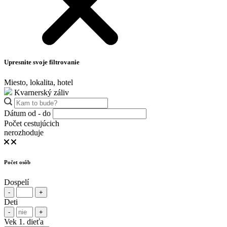
Upresnite svoje filtrovanie
Miesto, lokalita, hotel
Kvarnerský záliv
Dátum od - do
Počet cestujúcich
nerozhoduje
Počet osôb
Dospelí
-
+
Deti
-
+
Vek 1. dieťa