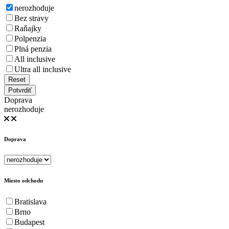
nerozhoduje
Bez stravy
Raňajky
Polpenzia
Plná penzia
All inclusive
Ultra all inclusive
Reset
Potvrdiť
Doprava
nerozhoduje
Doprava
Miesto odchodu
Bratislava
Brno
Budapest