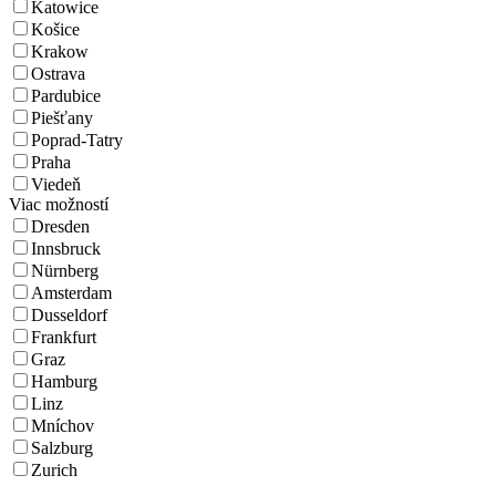
Katowice
Košice
Krakow
Ostrava
Pardubice
Piešťany
Poprad-Tatry
Praha
Viedeň
Viac možností
Dresden
Innsbruck
Nürnberg
Amsterdam
Dusseldorf
Frankfurt
Graz
Hamburg
Linz
Mníchov
Salzburg
Zurich