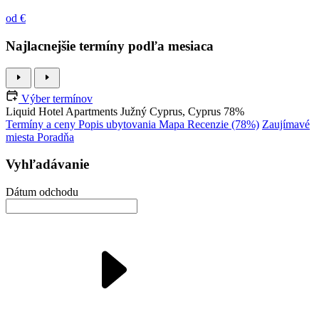
od €
Najlacnejšie termíny podľa mesiaca
Výber termínov
Liquid Hotel Apartments
Južný Cyprus, Cyprus
78%
Termíny a ceny
Popis ubytovania
Mapa
Recenzie (78%)
Zaujímavé
miesta
Poradňa
Vyhľadávanie
Dátum odchodu