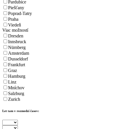
Pardubice
Piešťany
Poprad-Tatry
Praha
Viedeň
Viac možností
Dresden
Innsbruck
Nürnberg
Amsterdam
Dusseldorf
Frankfurt
Graz
Hamburg
Linz
Mníchov
Salzburg
Zurich
Let tam v rozmedzí časov: