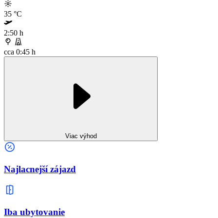
35
°C
2:50 h
cca 0:45 h
Viac výhod
Najlacnejší zájazd
Iba ubytovanie