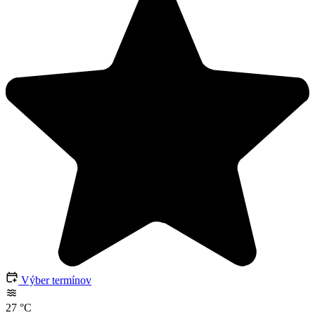
Výber termínov
27
°C