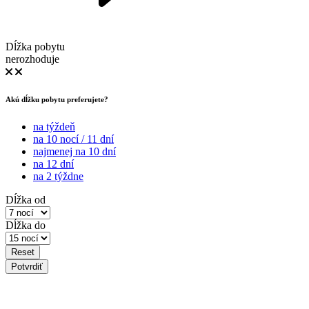
Dĺžka pobytu
nerozhoduje
Akú dĺžku pobytu preferujete?
na týždeň
na 10 nocí / 11 dní
najmenej na 10 dní
na 12 dní
na 2 týždne
Dĺžka od
Dĺžka do
Reset
Potvrdiť