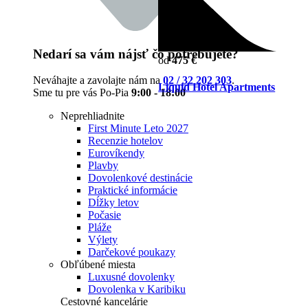
Nedarí sa vám nájsť čo potrebujete?
od
475 €
Neváhajte a zavolajte nám na
02 / 32 202 303
.
Liquid Hotel Apartments
Sme tu pre vás Po-Pia
9:00 - 18:00
Neprehliadnite
First Minute Leto 2027
Recenzie hotelov
Eurovíkendy
Plavby
Dovolenkové destinácie
Praktické informácie
Dĺžky letov
Počasie
Pláže
Výlety
Darčekové poukazy
Obľúbené miesta
Luxusné dovolenky
Dovolenka v Karibiku
Cestovné kancelárie