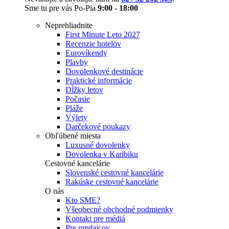
Sme tu pre vás Po-Pia
9:00 - 18:00
Neprehliadnite
First Minute Leto 2027
Recenzie hotelov
Eurovíkendy
Plavby
Dovolenkové destinácie
Praktické informácie
Dĺžky letov
Počasie
Pláže
Výlety
Darčekové poukazy
Obľúbené miesta
Luxusné dovolenky
Dovolenka v Karibiku
Cestovné kancelárie
Slovenské cestovné kancelárie
Rakúske cestovné kancelárie
O nás
Kto SME?
Všeobecné obchodné podmienky
Kontakt pre médiá
Pre predajcov