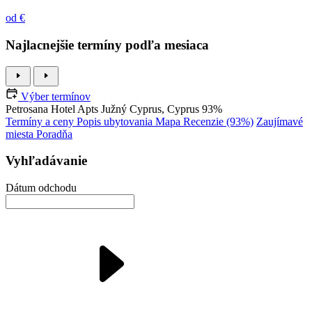
od €
Najlacnejšie termíny podľa mesiaca
Výber termínov
Petrosana Hotel Apts
Južný Cyprus, Cyprus
93%
Termíny a ceny
Popis ubytovania
Mapa
Recenzie (93%)
Zaujímavé
miesta
Poradňa
Vyhľadávanie
Dátum odchodu