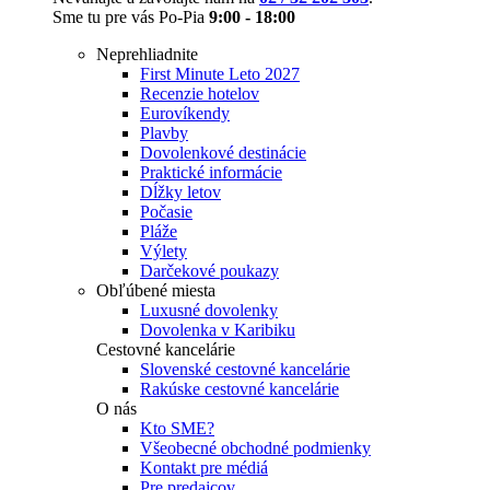
Sme tu pre vás Po-Pia
9:00 - 18:00
Neprehliadnite
First Minute Leto 2027
Recenzie hotelov
Eurovíkendy
Plavby
Dovolenkové destinácie
Praktické informácie
Dĺžky letov
Počasie
Pláže
Výlety
Darčekové poukazy
Obľúbené miesta
Luxusné dovolenky
Dovolenka v Karibiku
Cestovné kancelárie
Slovenské cestovné kancelárie
Rakúske cestovné kancelárie
O nás
Kto SME?
Všeobecné obchodné podmienky
Kontakt pre médiá
Pre predajcov