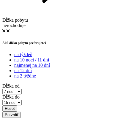
Dĺžka pobytu
nerozhoduje
Akú dĺžku pobytu preferujete?
na týždeň
na 10 nocí / 11 dní
najmenej na 10 dní
na 12 dní
na 2 týždne
Dĺžka od
Dĺžka do
Reset
Potvrdiť