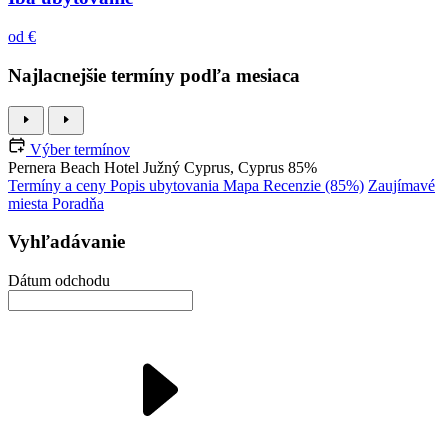
od €
Najlacnejšie termíny podľa mesiaca
Výber termínov
Pernera Beach Hotel
Južný Cyprus, Cyprus
85%
Termíny a ceny
Popis ubytovania
Mapa
Recenzie (85%)
Zaujímavé
miesta
Poradňa
Vyhľadávanie
Dátum odchodu