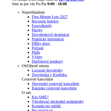
Sme tu pre vás Po-Pia
9:00 - 18:00
Neprehliadnite
First Minute Leto 2027
Recenzie hotelov
Eurovíkendy
Plavby
Dovolenkové destinácie
Praktické informácie
Dĺžky letov
Počasie
Pláže
Výlety
Darčekové poukazy
Obľúbené miesta
Luxusné dovolenky
Dovolenka v Karibiku
Cestovné kancelárie
Slovenské cestovné kancelárie
Rakúske cestovné kancelárie
O nás
Kto SME?
Všeobecné obchodné podmienky
Kontakt pre médiá
Pre predajcov