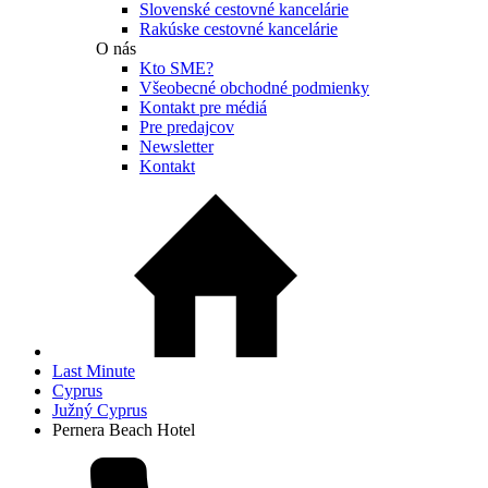
Slovenské cestovné kancelárie
Rakúske cestovné kancelárie
O nás
Kto SME?
Všeobecné obchodné podmienky
Kontakt pre médiá
Pre predajcov
Newsletter
Kontakt
Last Minute
Cyprus
Južný Cyprus
Pernera Beach Hotel