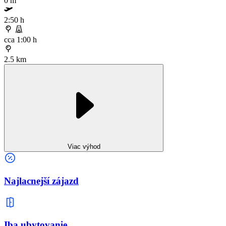
0 m
2:50 h
cca 1:00 h
2.5 km
Viac výhod
Najlacnejší zájazd
Iba ubytovanie