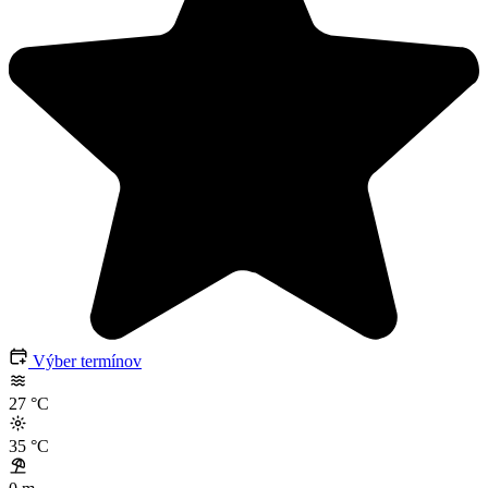
Výber termínov
27
°C
35
°C