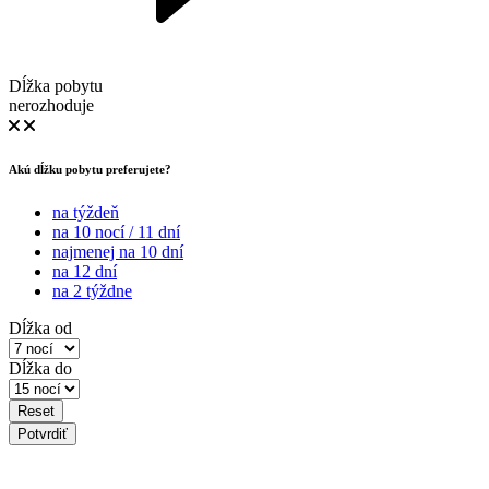
Dĺžka pobytu
nerozhoduje
Akú dĺžku pobytu preferujete?
na týždeň
na 10 nocí / 11 dní
najmenej na 10 dní
na 12 dní
na 2 týždne
Dĺžka od
Dĺžka do
Reset
Potvrdiť