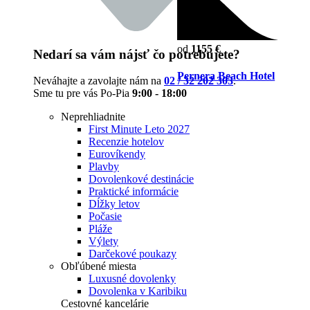
od
1155 €
Nedarí sa vám nájsť čo potrebujete?
Pernera Beach Hotel
Neváhajte a zavolajte nám na
02 / 32 202 303
.
Sme tu pre vás Po-Pia
9:00 - 18:00
Neprehliadnite
First Minute Leto 2027
Recenzie hotelov
Eurovíkendy
Plavby
Dovolenkové destinácie
Praktické informácie
Dĺžky letov
Počasie
Pláže
Výlety
Darčekové poukazy
Obľúbené miesta
Luxusné dovolenky
Dovolenka v Karibiku
Cestovné kancelárie