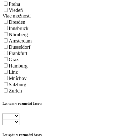
Praha
Viedeň
Viac možností
Dresden
Innsbruck
Nürnberg
Amsterdam
Dusseldorf
Frankfurt
Graz
Hamburg
Linz
Mníchov
Salzburg
Zurich
Let tam v rozmedzí časov:
Let späť v rozmedzí časov