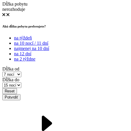
Dĺžka pobytu
nerozhoduje
Akú dĺžku pobytu preferujete?
na týždeň
na 10 nocí / 11 dní
najmenej na 10 dní
na 12 dní
na 2 týždne
Dĺžka od
Dĺžka do
Reset
Potvrdiť