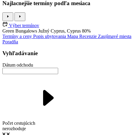
Najlacnejšie termíny podľa mesiaca
Výber termínov
Green Bungalows
Južný Cyprus, Cyprus
80%
Termíny a ceny
Popis ubytovania
Mapa
Recenzie
Zaujímavé miesta
Poradňa
Vyhľadávanie
Dátum odchodu
Počet cestujúcich
nerozhoduje