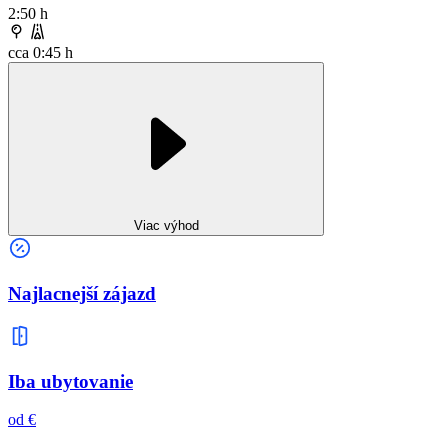
2:50 h
cca 0:45 h
Viac výhod
Najlacnejší zájazd
Iba ubytovanie
od €