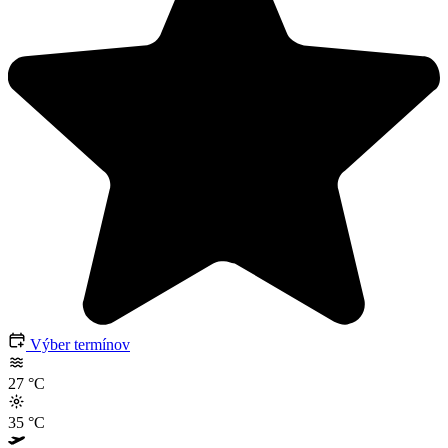
Výber termínov
27
°C
35
°C