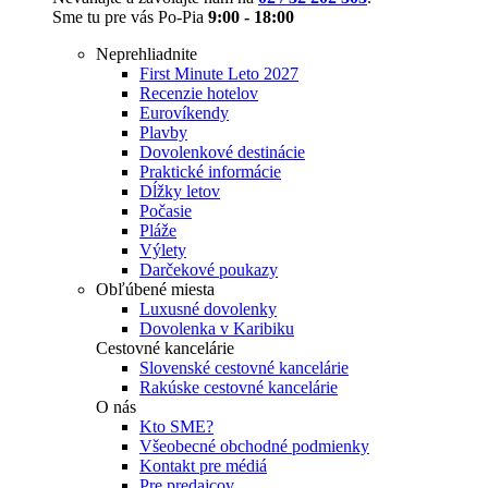
Sme tu pre vás Po-Pia
9:00 - 18:00
Neprehliadnite
First Minute Leto 2027
Recenzie hotelov
Eurovíkendy
Plavby
Dovolenkové destinácie
Praktické informácie
Dĺžky letov
Počasie
Pláže
Výlety
Darčekové poukazy
Obľúbené miesta
Luxusné dovolenky
Dovolenka v Karibiku
Cestovné kancelárie
Slovenské cestovné kancelárie
Rakúske cestovné kancelárie
O nás
Kto SME?
Všeobecné obchodné podmienky
Kontakt pre médiá
Pre predajcov