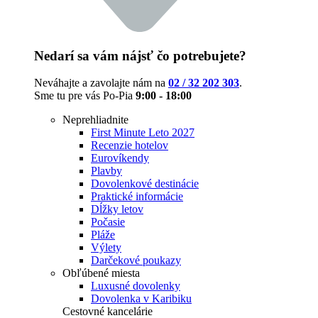
Nedarí sa vám nájsť čo potrebujete?
Neváhajte a zavolajte nám na
02 / 32 202 303
.
Sme tu pre vás Po-Pia
9:00 - 18:00
Neprehliadnite
First Minute Leto 2027
Recenzie hotelov
Eurovíkendy
Plavby
Dovolenkové destinácie
Praktické informácie
Dĺžky letov
Počasie
Pláže
Výlety
Darčekové poukazy
Obľúbené miesta
Luxusné dovolenky
Dovolenka v Karibiku
Cestovné kancelárie