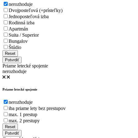
nerozhoduje
Dvojposteľová (+prísteľky)
Jednoposteľová izba
Rodinná izba
Apartmán
Suita / Superior
Bungalov
Štúdio
Reset
Potvrdiť
Priame letecké spojenie
nerozhoduje
Priame letecké spojenie
nerozhoduje
iba priame lety bez prestupov
max. 1 prestup
max. 2 prestupy
Reset
Potvrdiť