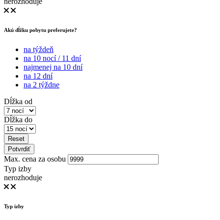
nerozhoduje
Akú dĺžku pobytu preferujete?
na týždeň
na 10 nocí / 11 dní
najmenej na 10 dní
na 12 dní
na 2 týždne
Dĺžka od
Dĺžka do
Reset
Potvrdiť
Max. cena za osobu
Typ izby
nerozhoduje
Typ izby