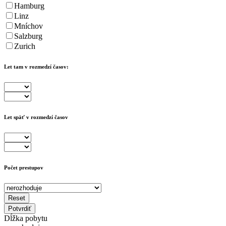
Hamburg
Linz
Mníchov
Salzburg
Zurich
Let tam v rozmedzí časov:
Let späť v rozmedzí časov
Počet prestupov
Reset
Potvrdiť
Dĺžka pobytu