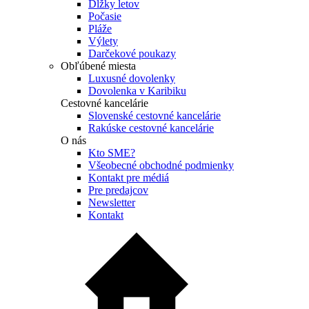
Dĺžky letov
Počasie
Pláže
Výlety
Darčekové poukazy
Obľúbené miesta
Luxusné dovolenky
Dovolenka v Karibiku
Cestovné kancelárie
Slovenské cestovné kancelárie
Rakúske cestovné kancelárie
O nás
Kto SME?
Všeobecné obchodné podmienky
Kontakt pre médiá
Pre predajcov
Newsletter
Kontakt