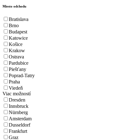
Miesto odchodu
Bratislava
Brno
Budapest
Katowice
Košice
Krakow
Ostrava
Pardubice
Piešťany
Poprad-Tatry
Praha
Viedeň
Viac možností
Dresden
Innsbruck
Nürnberg
Amsterdam
Dusseldorf
Frankfurt
Graz