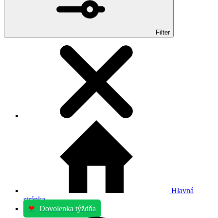
Filter
Hlavná
stránka
❤
Dovolenka týždňa