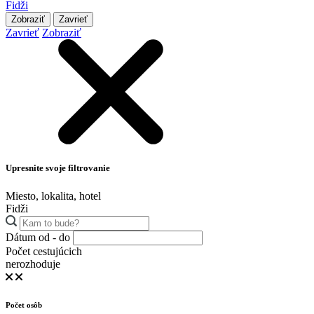
Fidži
Zobraziť
Zavrieť
Zavrieť
Zobraziť
Upresnite svoje filtrovanie
Miesto, lokalita, hotel
Fidži
Dátum od - do
Počet cestujúcich
nerozhoduje
Počet osôb