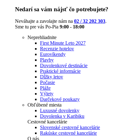
Nedarí sa vám nájsť čo potrebujete?
Neváhajte a zavolajte nám na
02 / 32 202 303
.
Sme tu pre vás Po-Pia
9:00 - 18:00
Neprehliadnite
First Minute Leto 2027
Recenzie hotelov
Eurovíkendy
Plavby
Dovolenkové destinácie
Praktické informácie
Dĺžky letov
Počasie
Pláže
Výlety
Darčekové poukazy
Obľúbené miesta
Luxusné dovolenky
Dovolenka v Karibiku
Cestovné kancelárie
Slovenské cestovné kancelárie
Rakúske cestovné kancelárie
O nás