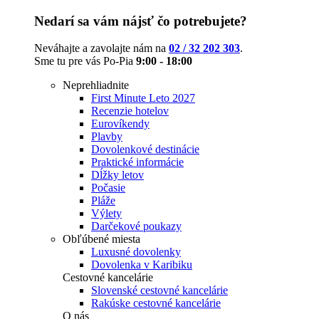
Nedarí sa vám nájsť čo potrebujete?
Neváhajte a zavolajte nám na
02 / 32 202 303
.
Sme tu pre vás Po-Pia
9:00 - 18:00
Neprehliadnite
First Minute Leto 2027
Recenzie hotelov
Eurovíkendy
Plavby
Dovolenkové destinácie
Praktické informácie
Dĺžky letov
Počasie
Pláže
Výlety
Darčekové poukazy
Obľúbené miesta
Luxusné dovolenky
Dovolenka v Karibiku
Cestovné kancelárie
Slovenské cestovné kancelárie
Rakúske cestovné kancelárie
O nás