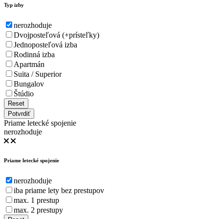
Typ izby
nerozhoduje
Dvojposteľová (+prísteľky)
Jednoposteľová izba
Rodinná izba
Apartmán
Suita / Superior
Bungalov
Štúdio
Reset
Potvrdiť
Priame letecké spojenie
nerozhoduje
Priame letecké spojenie
nerozhoduje
iba priame lety bez prestupov
max. 1 prestup
max. 2 prestupy