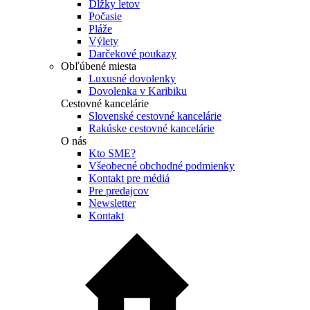
Dĺžky letov
Počasie
Pláže
Výlety
Darčekové poukazy
Obľúbené miesta
Luxusné dovolenky
Dovolenka v Karibiku
Cestovné kancelárie
Slovenské cestovné kancelárie
Rakúske cestovné kancelárie
O nás
Kto SME?
Všeobecné obchodné podmienky
Kontakt pre médiá
Pre predajcov
Newsletter
Kontakt