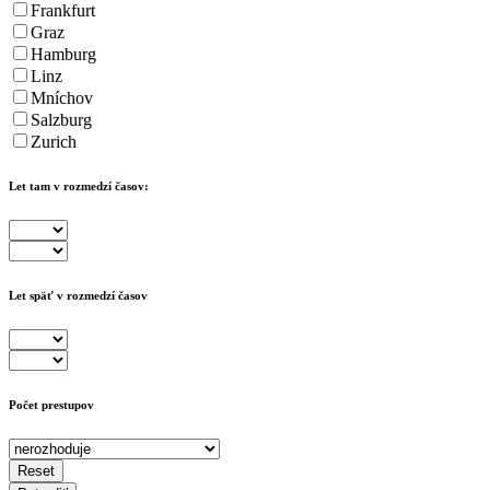
Frankfurt
Graz
Hamburg
Linz
Mníchov
Salzburg
Zurich
Let tam v rozmedzí časov:
Let späť v rozmedzí časov
Počet prestupov
Reset