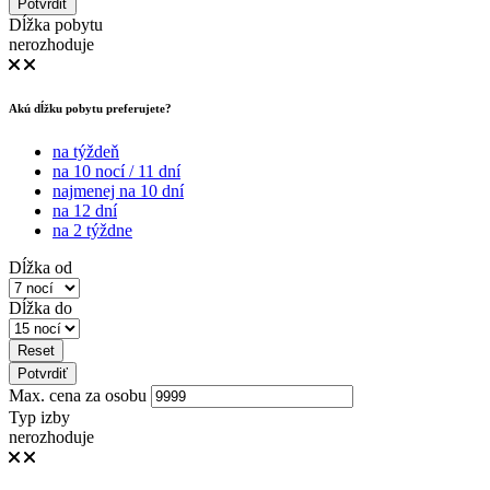
Potvrdiť
Dĺžka pobytu
nerozhoduje
Akú dĺžku pobytu preferujete?
na týždeň
na 10 nocí / 11 dní
najmenej na 10 dní
na 12 dní
na 2 týždne
Dĺžka od
Dĺžka do
Reset
Potvrdiť
Max. cena za osobu
Typ izby
nerozhoduje