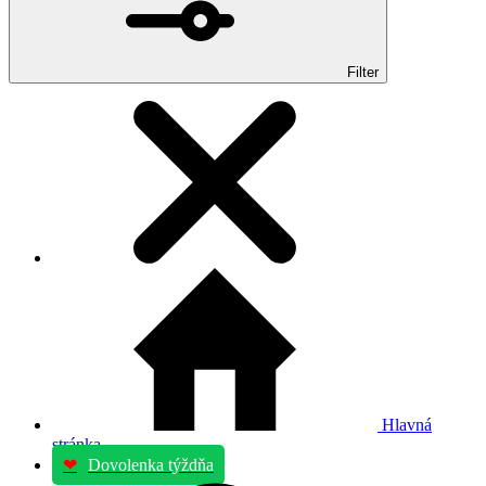
Filter
Hlavná
stránka
❤
Dovolenka týždňa