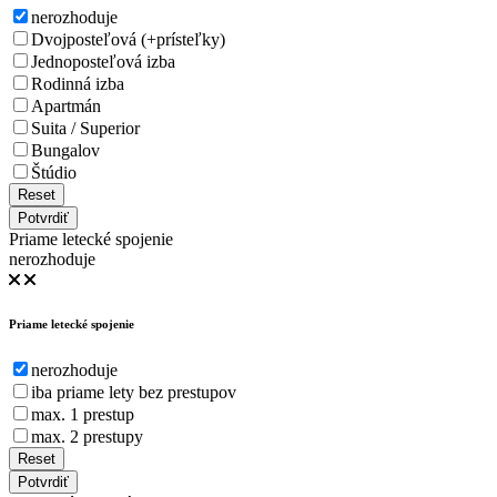
nerozhoduje
Dvojposteľová (+prísteľky)
Jednoposteľová izba
Rodinná izba
Apartmán
Suita / Superior
Bungalov
Štúdio
Reset
Potvrdiť
Priame letecké spojenie
nerozhoduje
Priame letecké spojenie
nerozhoduje
iba priame lety bez prestupov
max. 1 prestup
max. 2 prestupy
Reset
Potvrdiť