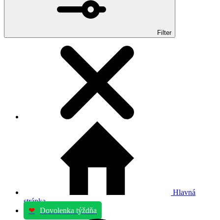
Filter
Hlavná
stránka
❤
Dovolenka týždňa