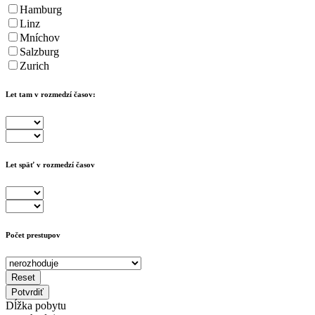
Hamburg
Linz
Mníchov
Salzburg
Zurich
Let tam v rozmedzí časov:
Let späť v rozmedzí časov
Počet prestupov
Reset
Potvrdiť
Dĺžka pobytu