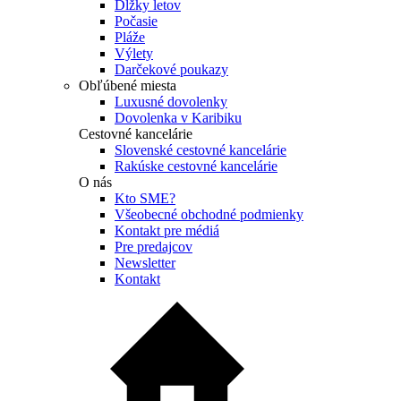
Dĺžky letov
Počasie
Pláže
Výlety
Darčekové poukazy
Obľúbené miesta
Luxusné dovolenky
Dovolenka v Karibiku
Cestovné kancelárie
Slovenské cestovné kancelárie
Rakúske cestovné kancelárie
O nás
Kto SME?
Všeobecné obchodné podmienky
Kontakt pre médiá
Pre predajcov
Newsletter
Kontakt