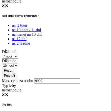
nerozhoduje
Akú dĺžku pobytu preferujete?
na týždeň
na 10 nocí / 11 dní
najmenej na 10 dní
na 12 dní
na 2 týždne
Dĺžka od
Dĺžka do
Reset
Potvrdiť
Max. cena za osobu
Typ izby
nerozhoduje
Typ izby