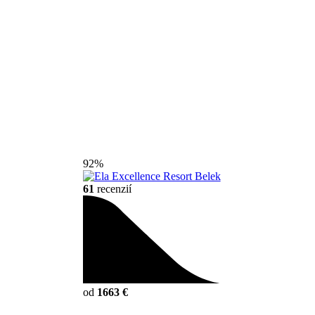
92%
61
recenzií
od
1663 €