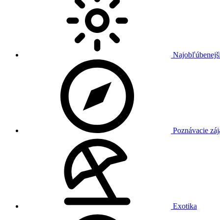
Najobľúbenejši
Poznávacie záj
Exotika