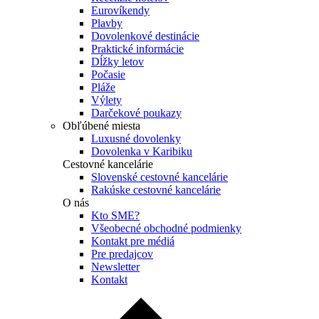
Eurovíkendy
Plavby
Dovolenkové destinácie
Praktické informácie
Dĺžky letov
Počasie
Pláže
Výlety
Darčekové poukazy
Obľúbené miesta
Luxusné dovolenky
Dovolenka v Karibiku
Cestovné kancelárie
Slovenské cestovné kancelárie
Rakúske cestovné kancelárie
O nás
Kto SME?
Všeobecné obchodné podmienky
Kontakt pre médiá
Pre predajcov
Newsletter
Kontakt