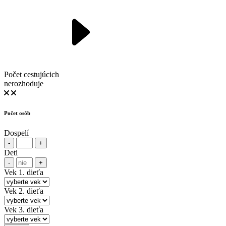
Počet cestujúcich
nerozhoduje
Počet osôb
Dospelí
-
+
Deti
-
+
Vek 1. dieťa
Vek 2. dieťa
Vek 3. dieťa