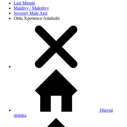
Last Minute
Maldivy / Maledivy
Severný Male Atol
Oblu Xperience Ailafushi
Hlavná
stránka