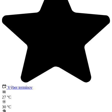
Výber termínov
27
°C
30
°C