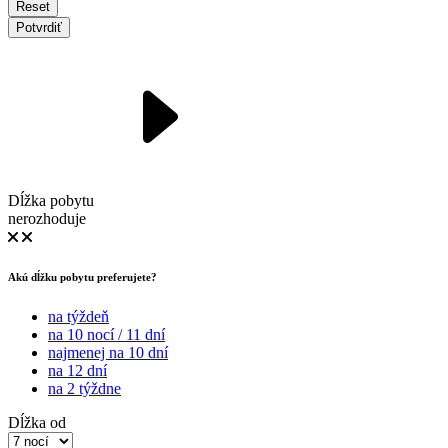
Reset
Potvrdiť
Dĺžka pobytu
nerozhoduje
Akú dĺžku pobytu preferujete?
na týždeň
na 10 nocí / 11 dní
najmenej na 10 dní
na 12 dní
na 2 týždne
Dĺžka od