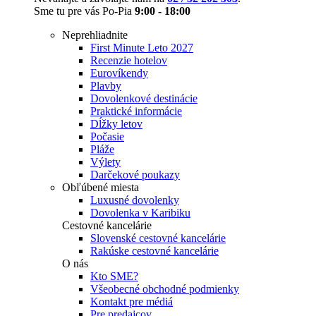
Sme tu pre vás Po-Pia
9:00 - 18:00
Neprehliadnite
First Minute Leto 2027
Recenzie hotelov
Eurovíkendy
Plavby
Dovolenkové destinácie
Praktické informácie
Dĺžky letov
Počasie
Pláže
Výlety
Darčekové poukazy
Obľúbené miesta
Luxusné dovolenky
Dovolenka v Karibiku
Cestovné kancelárie
Slovenské cestovné kancelárie
Rakúske cestovné kancelárie
O nás
Kto SME?
Všeobecné obchodné podmienky
Kontakt pre médiá
Pre predajcov