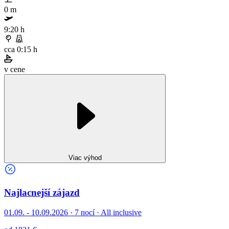
0 m
9:20 h
cca 0:15 h
v cene
Viac výhod
Najlacnejší zájazd
01.09. - 10.09.2026
·
7 nocí · All inclusive