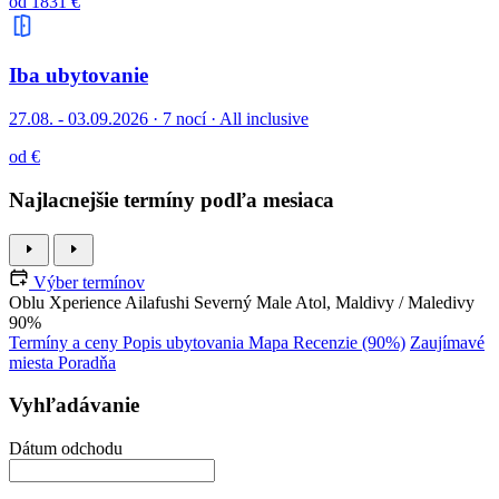
od 1831 €
Iba ubytovanie
27.08. - 03.09.2026
·
7 nocí · All inclusive
od €
Najlacnejšie termíny podľa mesiaca
Výber termínov
Oblu Xperience Ailafushi
Severný Male Atol, Maldivy / Maledivy
90%
Termíny a ceny
Popis ubytovania
Mapa
Recenzie (90%)
Zaujímavé
miesta
Poradňa
Vyhľadávanie
Dátum odchodu