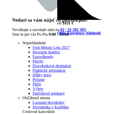
Nedarí sa vám nájsť čo potrebujete?
od
1831 €
Neváhajte a zavolajte nám na
02 / 32 202 303
.
Oblu Xperience Ailafushi
Sme tu pre vás Po-Pia
9:00 - 18:00
Neprehliadnite
First Minute Leto 2027
Recenzie hotelov
Eurovíkendy
Plavby
Dovolenkové destinácie
Praktické informácie
Dĺžky letov
Počasie
Pláže
Výlety
Darčekové poukazy
Obľúbené miesta
Luxusné dovolenky
Dovolenka v Karibiku
Cestovné kancelárie