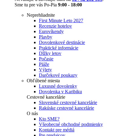
Sme tu pre vás Po-Pia
9:00 - 18:00
Neprehliadnite
First Minute Leto 2027
Recenzie hotelov
Eurovíkendy
Plavby
Dovolenkové destinácie
Praktické informácie
Dĺžky letov
Počasie
Pláže
Výlety
Darčekové poukazy
Obľúbené miesta
Luxusné dovolenky
Dovolenka v Karibiku
Cestovné kancelárie
Slovenské cestovné kancelárie
Rakúske cestovné kancelárie
O nás
Kto SME?
Všeobecné obchodné podmienky
Kontakt pre médiá
Pre predajcov