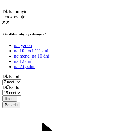
Dĺžka pobytu
nerozhoduje
Akú dĺžku pobytu preferujete?
na týždeň
na 10 nocí / 11 dní
najmenej na 10 dní
na 12 dní
na 2 týždne
Dĺžka od
Dĺžka do
Reset
Potvrdiť