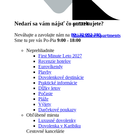
Nedarí sa vám nájsť čo potrebujete?
od
532 €
Neváhajte a zavolajte nám na
02 / 32 202 303
.
MarisMare Apartments
Sme tu pre vás Po-Pia
9:00 - 18:00
Neprehliadnite
First Minute Leto 2027
Recenzie hotelov
Eurovíkendy
Plavby
Dovolenkové destinácie
Praktické informácie
Dĺžky letov
Počasie
Pláže
Výlety
Darčekové poukazy
Obľúbené miesta
Luxusné dovolenky
Dovolenka v Karibiku
Cestovné kancelárie