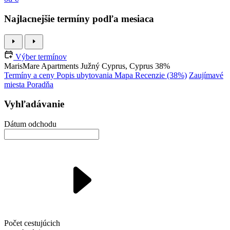
Najlacnejšie termíny podľa mesiaca
Výber termínov
MarisMare Apartments
Južný Cyprus, Cyprus
38%
Termíny a ceny
Popis ubytovania
Mapa
Recenzie (38%)
Zaujímavé
miesta
Poradňa
Vyhľadávanie
Dátum odchodu
Počet cestujúcich