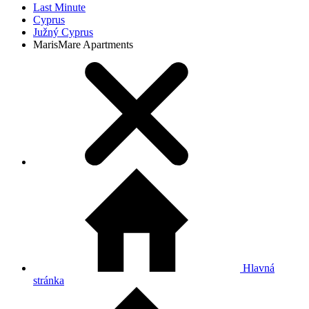
Last Minute
Cyprus
Južný Cyprus
MarisMare Apartments
Hlavná
stránka