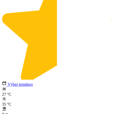
Výber termínov
27
°C
35
°C