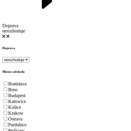
Doprava
nerozhoduje
Doprava
Miesto odchodu
Bratislava
Brno
Budapest
Katowice
Košice
Krakow
Ostrava
Pardubice
Piešťany