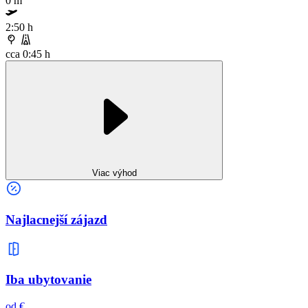
0 m
2:50 h
cca 0:45 h
Viac výhod
Najlacnejší zájazd
Iba ubytovanie
od €