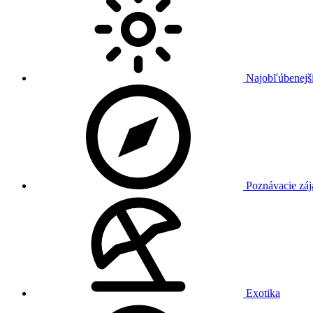
Najobľúbenejši
Poznávacie záj
Exotika