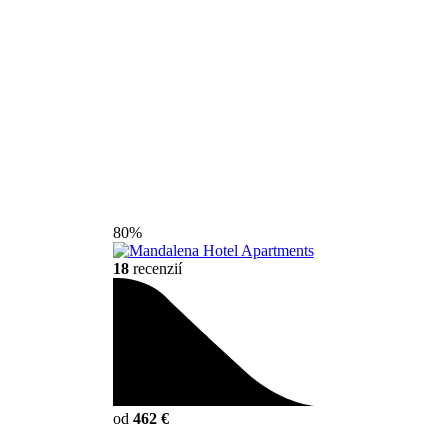
80%
18
recenzií
od
462 €