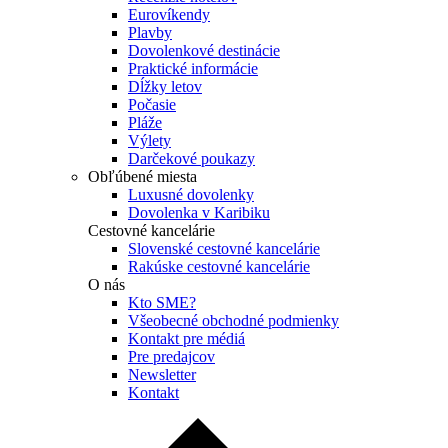
Eurovíkendy
Plavby
Dovolenkové destinácie
Praktické informácie
Dĺžky letov
Počasie
Pláže
Výlety
Darčekové poukazy
Obľúbené miesta
Luxusné dovolenky
Dovolenka v Karibiku
Cestovné kancelárie
Slovenské cestovné kancelárie
Rakúske cestovné kancelárie
O nás
Kto SME?
Všeobecné obchodné podmienky
Kontakt pre médiá
Pre predajcov
Newsletter
Kontakt