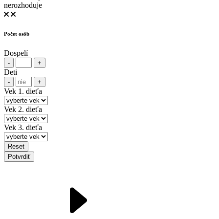
nerozhoduje
Počet osôb
Dospelí
-
+
Deti
-
+
Vek 1. dieťa
Vek 2. dieťa
Vek 3. dieťa
Reset
Potvrdiť