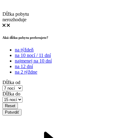
Dĺžka pobytu
nerozhoduje
Akú dĺžku pobytu preferujete?
na týždeň
na 10 nocí / 11 dní
najmenej na 10 dní
na 12 dní
na 2 týždne
Dĺžka od
Dĺžka do
Reset
Potvrdiť