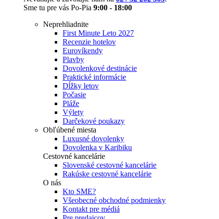
Sme tu pre vás Po-Pia
9:00 - 18:00
Neprehliadnite
First Minute Leto 2027
Recenzie hotelov
Eurovíkendy
Plavby
Dovolenkové destinácie
Praktické informácie
Dĺžky letov
Počasie
Pláže
Výlety
Darčekové poukazy
Obľúbené miesta
Luxusné dovolenky
Dovolenka v Karibiku
Cestovné kancelárie
Slovenské cestovné kancelárie
Rakúske cestovné kancelárie
O nás
Kto SME?
Všeobecné obchodné podmienky
Kontakt pre médiá
Pre predajcov