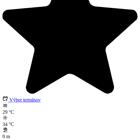
Výber termínov
29
°C
34
°C
0 m