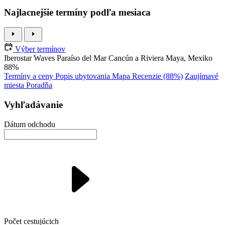
Najlacnejšie termíny podľa mesiaca
Výber termínov
Iberostar Waves Paraíso del Mar
Cancún a Riviera Maya, Mexiko
88%
Termíny a ceny
Popis ubytovania
Mapa
Recenzie (88%)
Zaujímavé
miesta
Poradňa
Vyhľadávanie
Dátum odchodu
Počet cestujúcich