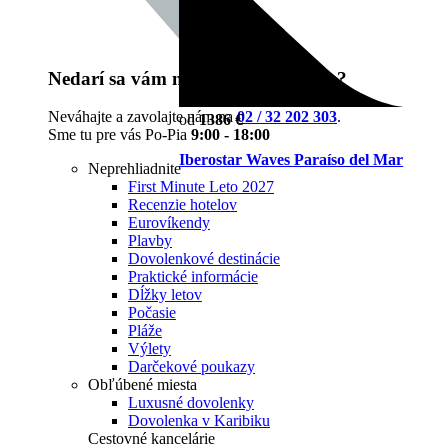
Nedarí sa vám nájsť čo potrebujete?
Neváhajte a zavolajte nám na
02 / 32 202 303
.
od
1386 €
Sme tu pre vás Po-Pia
9:00 - 18:00
Iberostar Waves Paraíso del Mar
Neprehliadnite
First Minute Leto 2027
Recenzie hotelov
Eurovíkendy
Plavby
Dovolenkové destinácie
Praktické informácie
Dĺžky letov
Počasie
Pláže
Výlety
Darčekové poukazy
Obľúbené miesta
Luxusné dovolenky
Dovolenka v Karibiku
Cestovné kancelárie