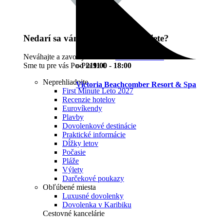
Nedarí sa vám nájsť čo potrebujete?
Neváhajte a zavolajte nám na
02 / 32 202 303
.
od
2111 €
Sme tu pre vás Po-Pia
9:00 - 18:00
Neprehliadnite
Victoria Beachcomber Resort & Spa
First Minute Leto 2027
Recenzie hotelov
Eurovíkendy
Plavby
Dovolenkové destinácie
Praktické informácie
Dĺžky letov
Počasie
Pláže
Výlety
Darčekové poukazy
Obľúbené miesta
Luxusné dovolenky
Dovolenka v Karibiku
Cestovné kancelárie