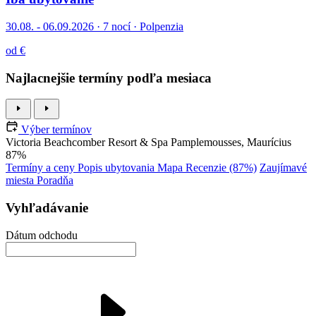
30.08. - 06.09.2026
·
7 nocí · Polpenzia
od €
Najlacnejšie termíny podľa mesiaca
Výber termínov
Victoria Beachcomber Resort & Spa
Pamplemousses, Maurícius
87%
Termíny a ceny
Popis ubytovania
Mapa
Recenzie (87%)
Zaujímavé
miesta
Poradňa
Vyhľadávanie
Dátum odchodu