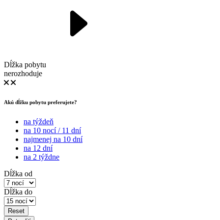
Dĺžka pobytu
nerozhoduje
Akú dĺžku pobytu preferujete?
na týždeň
na 10 nocí / 11 dní
najmenej na 10 dní
na 12 dní
na 2 týždne
Dĺžka od
Dĺžka do
Reset