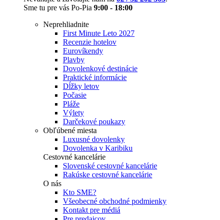
Sme tu pre vás Po-Pia
9:00 - 18:00
Neprehliadnite
First Minute Leto 2027
Recenzie hotelov
Eurovíkendy
Plavby
Dovolenkové destinácie
Praktické informácie
Dĺžky letov
Počasie
Pláže
Výlety
Darčekové poukazy
Obľúbené miesta
Luxusné dovolenky
Dovolenka v Karibiku
Cestovné kancelárie
Slovenské cestovné kancelárie
Rakúske cestovné kancelárie
O nás
Kto SME?
Všeobecné obchodné podmienky
Kontakt pre médiá
Pre predajcov