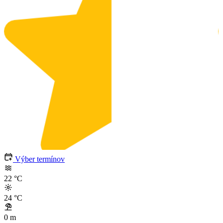
Výber termínov
22
°C
24
°C
0 m