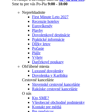
Sme tu pre vás Po-Pia
9:00 - 18:00
Neprehliadnite
First Minute Leto 2027
Recenzie hotelov
Eurovíkendy
Plavby
Dovolenkové destinácie
Praktické informácie
Dĺžky letov
Počasie
Pláže
Výlety
Darčekové poukazy
Obľúbené miesta
Luxusné dovolenky
Dovolenka v Karibiku
Cestovné kancelárie
Slovenské cestovné kancelárie
Rakúske cestovné kancelárie
O nás
Kto SME?
Všeobecné obchodné podmienky
Kontakt pre médiá
Pre predajcov