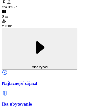
cca 0:45 h
0 m
v cene
Viac výhod
Najlacnejší zájazd
Iba ubytovanie