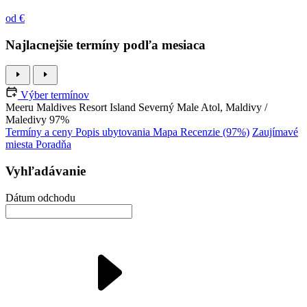
od €
Najlacnejšie termíny podľa mesiaca
Výber termínov
Meeru Maldives Resort Island
Severný Male Atol, Maldivy /
Maledivy
97%
Termíny a ceny
Popis ubytovania
Mapa
Recenzie (97%)
Zaujímavé
miesta
Poradňa
Vyhľadávanie
Dátum odchodu