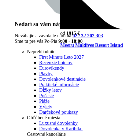
Nedarí sa vám nájsť čo potrebujete?
od
1915 €
Neváhajte a zavolajte nám na
02 / 32 202 303
.
Sme tu pre vás Po-Pia
9:00 - 18:00
Meeru Maldives Resort Island
Neprehliadnite
First Minute Leto 2027
Recenzie hotelov
Eurovíkendy
Plavby
Dovolenkové destinácie
Praktické informácie
Dĺžky letov
Počasie
Pláže
Výlety
Darčekové poukazy
Obľúbené miesta
Luxusné dovolenky
Dovolenka v Karibiku
Cestovné kancelárie