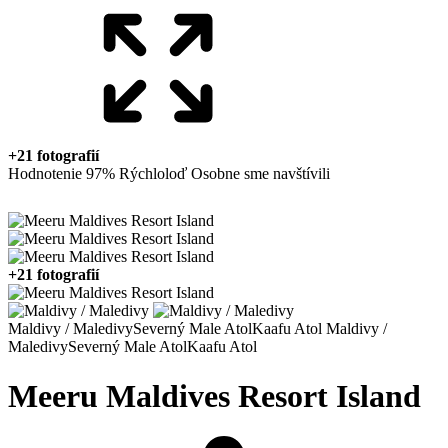
+21 fotografií
Hodnotenie 97%
Rýchloloď
Osobne sme navštívili
+21 fotografií
Maldivy / Maledivy
Severný Male Atol
Kaafu Atol
Maldivy /
Maledivy
Severný Male Atol
Kaafu Atol
Meeru Maldives Resort Island