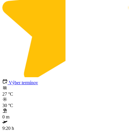
Výber termínov
27
°C
30
°C
0 m
9:20 h