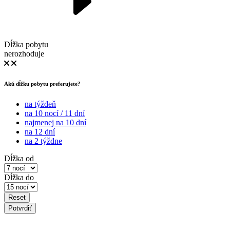
Dĺžka pobytu
nerozhoduje
Akú dĺžku pobytu preferujete?
na týždeň
na 10 nocí / 11 dní
najmenej na 10 dní
na 12 dní
na 2 týždne
Dĺžka od
Dĺžka do
Reset
Potvrdiť