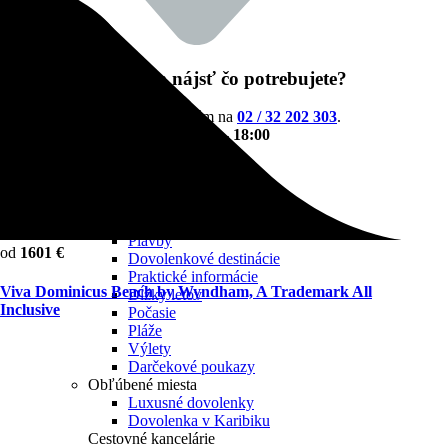
Nedarí sa vám nájsť čo potrebujete?
Neváhajte a zavolajte nám na
02 / 32 202 303
.
Sme tu pre vás Po-Pia
9:00 - 18:00
Neprehliadnite
First Minute Leto 2027
Recenzie hotelov
Eurovíkendy
Plavby
od
1601 €
Dovolenkové destinácie
Praktické informácie
Viva Dominicus Beach by Wyndham, A Trademark All
Dĺžky letov
Inclusive
Počasie
Pláže
Výlety
Darčekové poukazy
Obľúbené miesta
Luxusné dovolenky
Dovolenka v Karibiku
Cestovné kancelárie