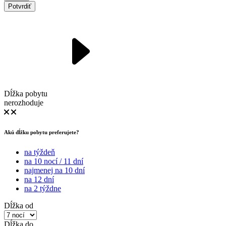
Potvrdiť
Dĺžka pobytu
nerozhoduje
Akú dĺžku pobytu preferujete?
na týždeň
na 10 nocí / 11 dní
najmenej na 10 dní
na 12 dní
na 2 týždne
Dĺžka od
Dĺžka do