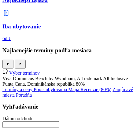
Iba ubytovanie
od €
Najlacnejšie termíny podľa mesiaca
Výber termínov
Viva Dominicus Beach by Wyndham, A Trademark All Inclusive
Punta Cana, Dominikánska republika
80%
Termíny a ceny
Popis ubytovania
Mapa
Recenzie (80%)
Zaujímavé
miesta
Poradňa
Vyhľadávanie
Dátum odchodu