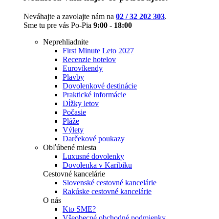
Neváhajte a zavolajte nám na
02 / 32 202 303
.
Sme tu pre vás Po-Pia
9:00 - 18:00
Neprehliadnite
First Minute Leto 2027
Recenzie hotelov
Eurovíkendy
Plavby
Dovolenkové destinácie
Praktické informácie
Dĺžky letov
Počasie
Pláže
Výlety
Darčekové poukazy
Obľúbené miesta
Luxusné dovolenky
Dovolenka v Karibiku
Cestovné kancelárie
Slovenské cestovné kancelárie
Rakúske cestovné kancelárie
O nás
Kto SME?
Všeobecné obchodné podmienky