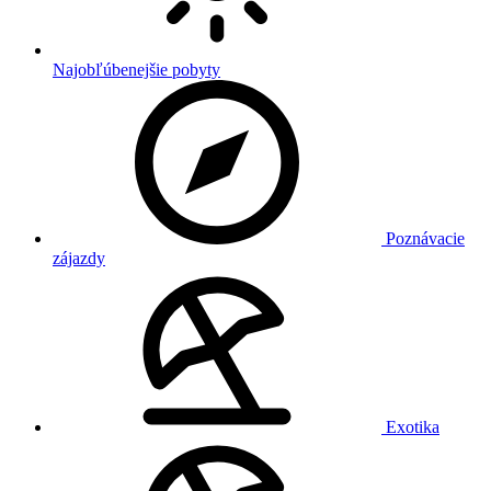
Najobľúbenejšie pobyty
Poznávacie
zájazdy
Exotika