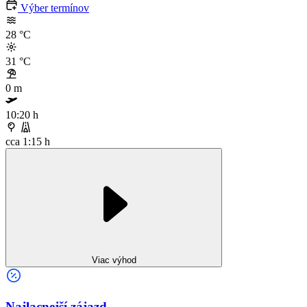
Výber termínov
28
°C
31
°C
0 m
10:20 h
cca 1:15 h
Viac výhod
Najlacnejší zájazd