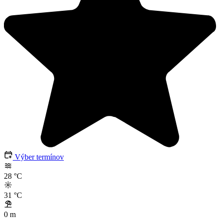
Výber termínov
28
°C
31
°C
0 m