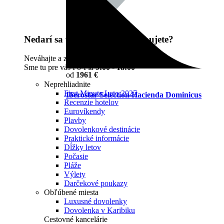
Nedarí sa vám nájsť čo potrebujete?
Neváhajte a zavolajte nám na
02 / 32 202 303
.
Sme tu pre vás Po-Pia
9:00 - 18:00
od
1961 €
Neprehliadnite
First Minute Leto 2027
Iberostar Selection Hacienda Dominicus
Recenzie hotelov
Eurovíkendy
Plavby
Dovolenkové destinácie
Praktické informácie
Dĺžky letov
Počasie
Pláže
Výlety
Darčekové poukazy
Obľúbené miesta
Luxusné dovolenky
Dovolenka v Karibiku
Cestovné kancelárie