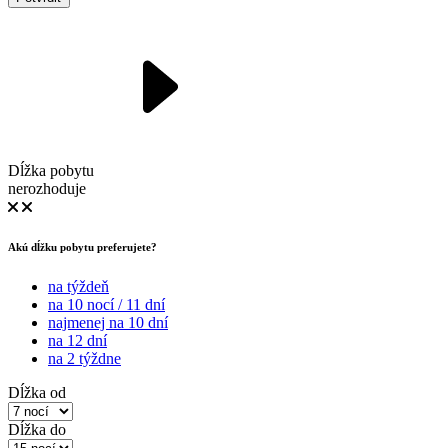
Dĺžka pobytu
nerozhoduje
Akú dĺžku pobytu preferujete?
na týždeň
na 10 nocí / 11 dní
najmenej na 10 dní
na 12 dní
na 2 týždne
Dĺžka od
Dĺžka do