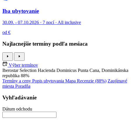
Iba ubytovanie
30.09. - 07.10.2026
·
7 nocí · All inclusive
od €
Najlacnejšie termíny podľa mesiaca
Výber termínov
Iberostar Selection Hacienda Dominicus
Punta Cana, Dominikánska
republika
88%
Termíny a ceny
Popis ubytovania
Mapa
Recenzie (88%)
Zaujímavé
miesta
Poradňa
Vyhľadávanie
Dátum odchodu