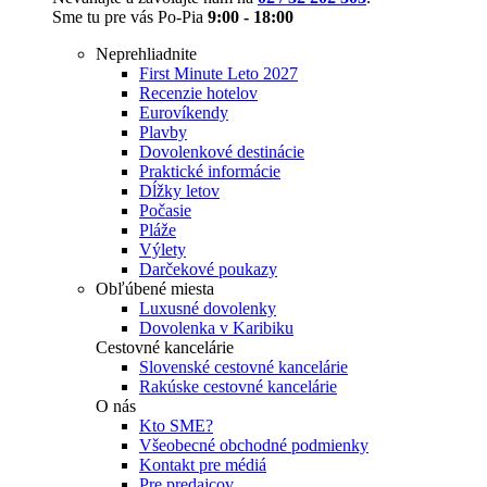
Sme tu pre vás Po-Pia
9:00 - 18:00
Neprehliadnite
First Minute Leto 2027
Recenzie hotelov
Eurovíkendy
Plavby
Dovolenkové destinácie
Praktické informácie
Dĺžky letov
Počasie
Pláže
Výlety
Darčekové poukazy
Obľúbené miesta
Luxusné dovolenky
Dovolenka v Karibiku
Cestovné kancelárie
Slovenské cestovné kancelárie
Rakúske cestovné kancelárie
O nás
Kto SME?
Všeobecné obchodné podmienky
Kontakt pre médiá
Pre predajcov