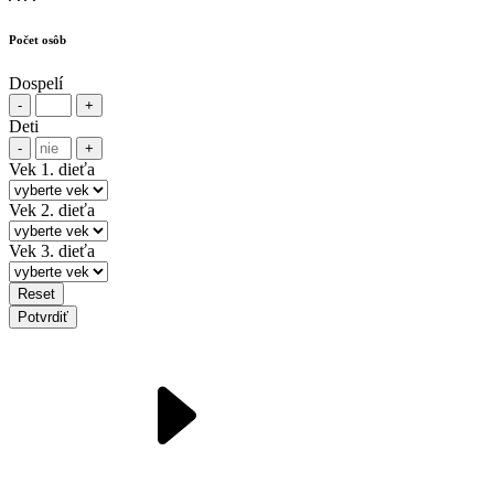
Počet osôb
Dospelí
-
+
Deti
-
+
Vek 1. dieťa
Vek 2. dieťa
Vek 3. dieťa
Reset
Potvrdiť