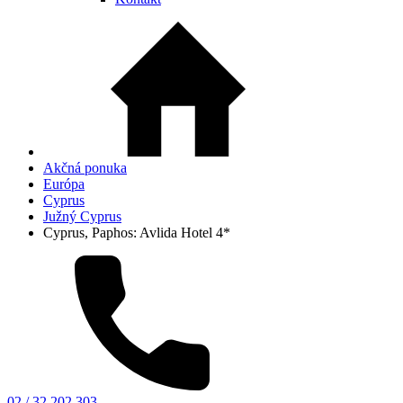
Akčná ponuka
Európa
Cyprus
Južný Cyprus
Cyprus, Paphos: Avlida Hotel 4*
02 / 32 202 303