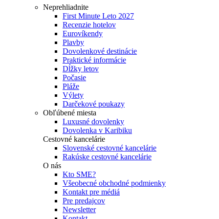
Neprehliadnite
First Minute Leto 2027
Recenzie hotelov
Eurovíkendy
Plavby
Dovolenkové destinácie
Praktické informácie
Dĺžky letov
Počasie
Pláže
Výlety
Darčekové poukazy
Obľúbené miesta
Luxusné dovolenky
Dovolenka v Karibiku
Cestovné kancelárie
Slovenské cestovné kancelárie
Rakúske cestovné kancelárie
O nás
Kto SME?
Všeobecné obchodné podmienky
Kontakt pre médiá
Pre predajcov
Newsletter
Kontakt