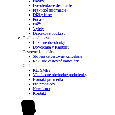
Plavby
Dovolenkové destinácie
Praktické informácie
Dĺžky letov
Počasie
Pláže
Výlety
Darčekové poukazy
Obľúbené miesta
Luxusné dovolenky
Dovolenka v Karibiku
Cestovné kancelárie
Slovenské cestovné kancelárie
Rakúske cestovné kancelárie
O nás
Kto SME?
Všeobecné obchodné podmienky
Kontakt pre médiá
Pre predajcov
Newsletter
Kontakt