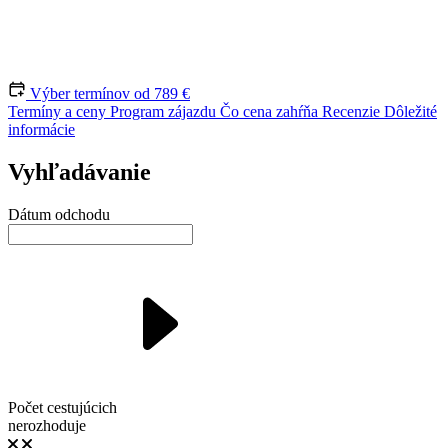
Výber termínov
od 789 €
Termíny a ceny
Program zájazdu
Čo cena zahŕňa
Recenzie
Dôležité
informácie
Vyhľadávanie
Dátum odchodu
Počet cestujúcich
nerozhoduje