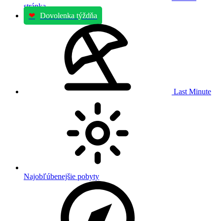
stránka
❤
Dovolenka týždňa
Last Minute
Najobľúbenejšie pobyty