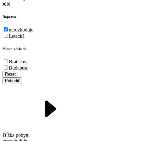
Doprava
nerozhoduje
Letecká
Miesto odchodu
Bratislava
Budapest
Reset
Potvrdiť
Dĺžka pobytu
nerozhoduje