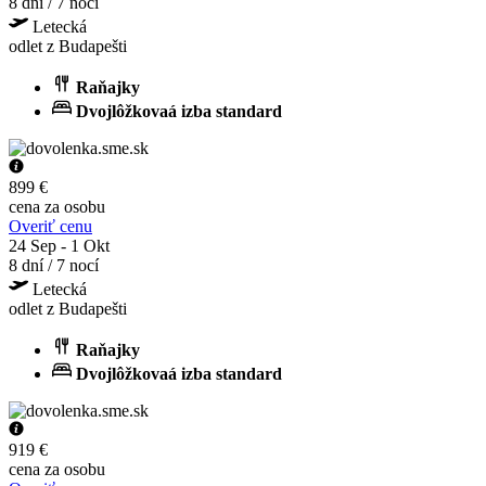
8 dní / 7 nocí
Letecká
odlet z Budapešti
Raňajky
Dvojlôžkovaá izba standard
899 €
cena za osobu
Overiť cenu
24 Sep - 1 Okt
8 dní / 7 nocí
Letecká
odlet z Budapešti
Raňajky
Dvojlôžkovaá izba standard
919 €
cena za osobu