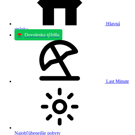
Hlavná
stránka
❤
Dovolenka týždňa
Last Minute
Najobľúbenejšie pobyty