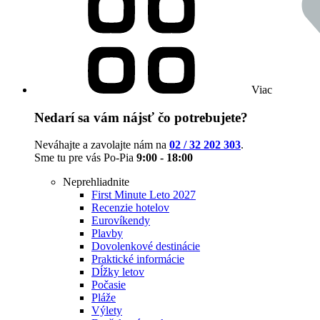
Viac
Nedarí sa vám nájsť čo potrebujete?
Neváhajte a zavolajte nám na
02 / 32 202 303
.
Sme tu pre vás Po-Pia
9:00 - 18:00
Neprehliadnite
First Minute Leto 2027
Recenzie hotelov
Eurovíkendy
Plavby
Dovolenkové destinácie
Praktické informácie
Dĺžky letov
Počasie
Pláže
Výlety