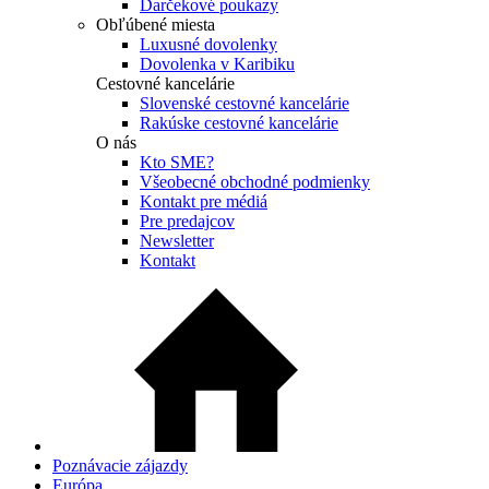
Darčekové poukazy
Obľúbené miesta
Luxusné dovolenky
Dovolenka v Karibiku
Cestovné kancelárie
Slovenské cestovné kancelárie
Rakúske cestovné kancelárie
O nás
Kto SME?
Všeobecné obchodné podmienky
Kontakt pre médiá
Pre predajcov
Newsletter
Kontakt
Poznávacie zájazdy
Európa