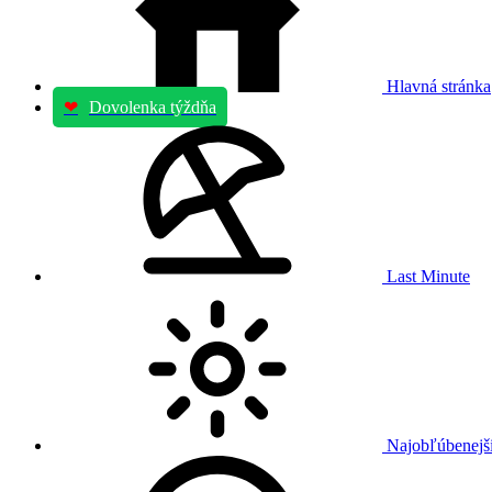
Hlavná stránka
❤
Dovolenka týždňa
Last Minute
Najobľúbenejši