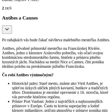
2
DEŇ
Antibes a Cannes
Po raňajkách vás bude čakať návšteva malebného mestečka Antibes.
Antibes, pôvabné prímorské mestečko na Francúzskej Riviére.
Antibes, jedno z klenotov Azúrového pobrežia, vás očarí svojou
kombináciou stredomorského šarmu, histórie a prístavu plného
luxusných jácht. Nachádza sa medzi Nice a Cannes, čím ponúka
ideálnu polohu na preskúmanie južného Francúzska.
Čo robí Antibes výnimočným?
Historické jadro: Staré mesto, známe ako Vieil Antibes, je
spleťou úzkych uličiek plných kaviarní, butikov a tradičných
trhov. Dominantou je mestské opevnenie z 16. storočia, ktoré
vás prevedie históriou regiónu.
Prístav Port Vauban: Jeden z najväčších a najluxusnejších
prístavov v Európe. Často tu kotvia superjachty a lodné
klenoty miliardárov, pričom atmosféra v prístave ponúka mix