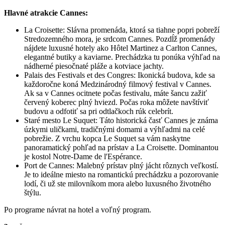
Hlavné atrakcie Cannes:
La Croisette: Slávna promenáda, ktorá sa tiahne popri pobreží
Stredozemného mora, je srdcom Cannes. Pozdĺž promenády
nájdete luxusné hotely ako Hôtel Martinez a Carlton Cannes,
elegantné butiky a kaviarne. Prechádzka tu ponúka výhľad na
nádherné piesočnaté pláže a kotviace jachty.
Palais des Festivals et des Congres: Ikonická budova, kde sa
každoročne koná Medzinárodný filmový festival v Cannes.
Ak sa v Cannes ocitnete počas festivalu, máte šancu zažiť
červený koberec plný hviezd. Počas roka môžete navštíviť
budovu a odfotiť sa pri odtlačkoch rúk celebrít.
Staré mesto Le Suquet: Táto historická časť Cannes je známa
úzkymi uličkami, tradičnými domami a výhľadmi na celé
pobrežie. Z vrchu kopca Le Suquet sa vám naskytne
panoramatický pohľad na prístav a La Croisette. Dominantou
je kostol Notre-Dame de l'Espérance.
Port de Cannes: Malebný prístav plný jácht rôznych veľkostí.
Je to ideálne miesto na romantickú prechádzku a pozorovanie
lodí, či už ste milovníkom mora alebo luxusného životného
štýlu.
Po programe návrat na hotel a voľný program.