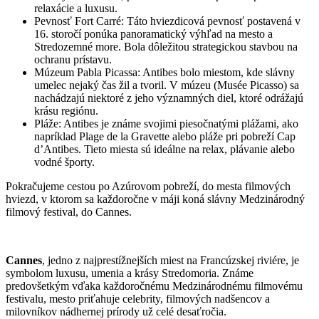
relaxácie a luxusu.
Pevnosť Fort Carré: Táto hviezdicová pevnosť postavená v
16. storočí ponúka panoramatický výhľad na mesto a
Stredozemné more. Bola dôležitou strategickou stavbou na
ochranu prístavu.
Múzeum Pabla Picassa: Antibes bolo miestom, kde slávny
umelec nejaký čas žil a tvoril. V múzeu (Musée Picasso) sa
nachádzajú niektoré z jeho významných diel, ktoré odrážajú
krásu regiónu.
Pláže: Antibes je známe svojimi piesočnatými plážami, ako
napríklad Plage de la Gravette alebo pláže pri pobreží Cap
d’Antibes. Tieto miesta sú ideálne na relax, plávanie alebo
vodné športy.
Pokračujeme cestou po Azúrovom pobreží, do mesta filmových
hviezd, v ktorom sa každoročne v máji koná slávny Medzinárodný
filmový festival, do Cannes.
Cannes
, jedno z najprestížnejších miest na Francúzskej riviére, je
symbolom luxusu, umenia a krásy Stredomoria. Známe
predovšetkým vďaka každoročnému Medzinárodnému filmovému
festivalu, mesto priťahuje celebrity, filmových nadšencov a
milovníkov nádhernej prírody už celé desaťročia.