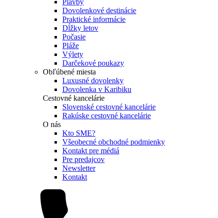
Plavby
Dovolenkové destinácie
Praktické informácie
Dĺžky letov
Počasie
Pláže
Výlety
Darčekové poukazy
Obľúbené miesta
Luxusné dovolenky
Dovolenka v Karibiku
Cestovné kancelárie
Slovenské cestovné kancelárie
Rakúske cestovné kancelárie
O nás
Kto SME?
Všeobecné obchodné podmienky
Kontakt pre médiá
Pre predajcov
Newsletter
Kontakt