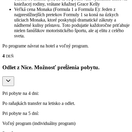
kniežacej rodiny, vrátane kňažnej Grace Kelly
Veľká cena Monaka (Formula 1 a Formula E): Jeden z
najprestížnejších pretekov Formuly 1 sa koná na úzkych
uliciach Monaka, ktoré poskytujú dramatické zákruty a
nádherné kulisy prístavu. Toto podujatie každoročne priťahuje
nielen fanúšikov motoristického športu, ale aj elitu z celého
sveta.
Po programe návrat na hotel a voľný program.
4
DEŇ
Odlet z Nice. Možnosť preĺženia pobytu.
Pri pobyte na 4 dni:
Po raňajkách transfer na letisko a odlet.
Pri pobyte na 5 dní:
Voľný program (individuálny program)