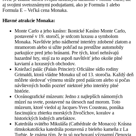
aj svojimi svetoznámymi podujatiami, ako je Formula 1 alebo
Formula E – Veľká cena Monaka.
Hlavné atrakcie Monaka:
Monte Carlo a jeho kasíno: Ikonické Kasíno Monte Carlo,
postavené v 19. storočí, je srdcom luxusu a symbolom
Monaka. Navštívte jeho nádherné interiéry zdobené zlatom a
mramorom alebo si užite pohľad na prestížne automobily
parkujúce pred jeho bránami. Pre tých, ktorí nehrávajú
hazardné hry, stojí za to aspoň navštíviť jeho okolie plné
kaviarní a luxusných obchodov.
Kniežací palác (Palais Princier): Oficiálne sídlo rodiny
Grimaldi, ktorá vládne Monaku už od 13. storočia. Každý deň
môžete sledovať výmenu stráže pred palácom alebo si počas
návštevných hodín pozrieť niektoré jeho interiéry plné
histórie.
Oceánografické múzeum: Jedno z najlepších námorných
múzeí na svete, postavené na útesoch nad morom. Toto
múzeum, ktoré viedol aj Jacques-Yves Cousteau, ponúka
fascinujúcu zbierku morských živočíchov, koralov a
historických lodných artefaktov.
Katedrála svätého Mikuláša (Cathédrale de Monaco): Krásna
rímskokatolícka katedrála postavená z bieleho kameňa z La
Turbie. Je známa tým, že tu sú pochovaní významní členovia