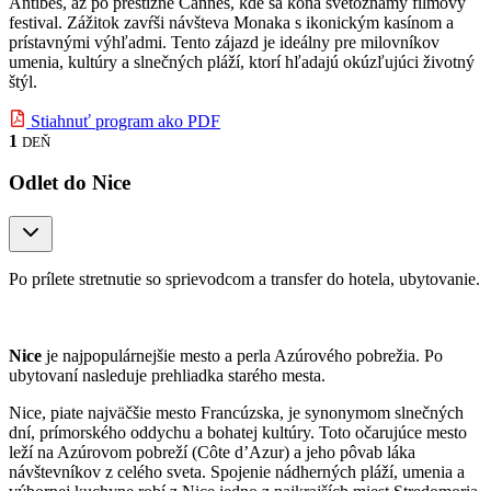
Antibes, až po prestížne Cannes, kde sa koná svetoznámy filmový
festival. Zážitok zavŕši návšteva Monaka s ikonickým kasínom a
prístavnými výhľadmi. Tento zájazd je ideálny pre milovníkov
umenia, kultúry a slnečných pláží, ktorí hľadajú okúzľujúci životný
štýl.
Stiahnuť program ako PDF
1
DEŇ
Odlet do Nice
Po prílete stretnutie so sprievodcom a transfer do hotela, ubytovanie.
Nice
je najpopulárnejšie mesto a perla Azúrového pobrežia. Po
ubytovaní nasleduje prehliadka starého mesta.
Nice, piate najväčšie mesto Francúzska, je synonymom slnečných
dní, prímorského oddychu a bohatej kultúry. Toto očarujúce mesto
leží na Azúrovom pobreží (Côte d’Azur) a jeho pôvab láka
návštevníkov z celého sveta. Spojenie nádherných pláží, umenia a