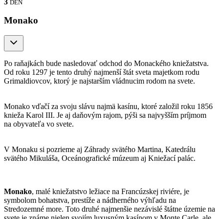
3
DEŇ
Monako
Po raňajkách bude nasledovať odchod do Monackého kniežatstva.
Od roku 1297 je tento druhý najmenší štát sveta majetkom rodu
Grimaldiovcov, ktorý je najstarším vládnucim rodom na svete.
Monako vďačí za svoju slávu najmä kasínu, ktoré založil roku 1856
knieža Karol III. Je aj daňovým rajom, pýši sa najvyšším príjmom
na obyvateľa vo svete.
V Monaku si pozrieme aj Záhrady svätého Martina, Katedrálu
svätého Mikuláša, Oceánografické múzeum aj Kniežací palác.
Monako
, malé kniežatstvo ležiace na Francúzskej riviére, je
symbolom bohatstva, prestíže a nádherného výhľadu na
Stredozemné more. Toto druhé najmenšie nezávislé štátne územie na
svete je známe nielen svojím luxusným kasínom v Monte Carle, ale