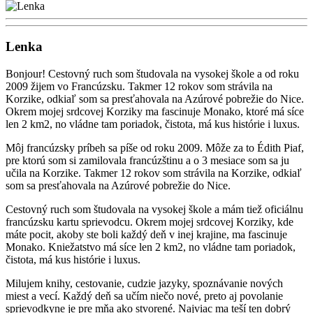
Lenka
Bonjour! Cestovný ruch som študovala na vysokej škole a od roku
2009 žijem vo Francúzsku. Takmer 12 rokov som strávila na
Korzike, odkiaľ som sa presťahovala na Azúrové pobrežie do Nice.
Okrem mojej srdcovej Korziky ma fascinuje Monako, ktoré má síce
len 2 km2, no vládne tam poriadok, čistota, má kus histórie i luxus.
Môj francúzsky príbeh sa píše od roku 2009. Môže za to Édith Piaf,
pre ktorú som si zamilovala francúzštinu a o 3 mesiace som sa ju
učila na Korzike. Takmer 12 rokov som strávila na Korzike, odkiaľ
som sa presťahovala na Azúrové pobrežie do Nice.
Cestovný ruch som študovala na vysokej škole a mám tiež oficiálnu
francúzsku kartu sprievodcu. Okrem mojej srdcovej Korziky, kde
máte pocit, akoby ste boli každý deň v inej krajine, ma fascinuje
Monako. Kniežatstvo má síce len 2 km2, no vládne tam poriadok,
čistota, má kus histórie i luxus.
Milujem knihy, cestovanie, cudzie jazyky, spoznávanie nových
miest a vecí. Každý deň sa učím niečo nové, preto aj povolanie
sprievodkyne je pre mňa ako stvorené. Najviac ma teší ten dobrý