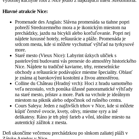
výbornej kuchyne robí z Nice jedno z najkrajších miest Stredomoria.
Hlavné atrakcie Nice:
Promenade des Anglais: Slávna promenáda sa tiahne popri
pobreží Stredozemného mora a je ikonickým miestom na
prechádzky, jazdu na bicykli alebo korčuľovanie. Popri nej
nájdete luxusné hotely, reštaurácie a pláže. Promenáda je
srdcom mesta, kde si môžete vychutnať výhľad na tyrkysové
more.
Staré mesto (Vieux Nice): Labyrint úzkych uličiek s
pastelovými budovami vás prenesie do atmosféry historického
Nice. Nájdete tu tradičné kaviarne, trhy, remeselnícke
obchody a reštaurácie podávajúce miestne špeciality. Oblasť
je známa aj barokovými kostolmi a živou atmosférou.
Colline du Château (Hradný vrch): Hoci z hradu samotného
veľa nezostalo, vrch ponúka úžasné panoramatické výhľady
na staré mesto, prístav a more. Park na vrchole je ideálnym
miestom na piknik alebo odpočinok od rušného centra.
Cours Saleya: Jeden z najživších trhov v Nice, kde si môžete
kúpiť čerstvé ovocie, kvety, olivy, miestne syry a iné
delikatesy. Ráno je trh plný farieb a vôní, ideálne miesto na
autentický zážitok z mesta.
Deň ukončíme večernou prechádzkou po slnkom zaliatej pláži v
Zátoke Anjelov v Nice.