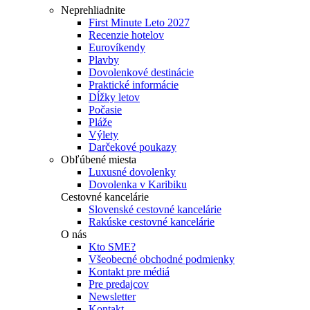
Neprehliadnite
First Minute Leto 2027
Recenzie hotelov
Eurovíkendy
Plavby
Dovolenkové destinácie
Praktické informácie
Dĺžky letov
Počasie
Pláže
Výlety
Darčekové poukazy
Obľúbené miesta
Luxusné dovolenky
Dovolenka v Karibiku
Cestovné kancelárie
Slovenské cestovné kancelárie
Rakúske cestovné kancelárie
O nás
Kto SME?
Všeobecné obchodné podmienky
Kontakt pre médiá
Pre predajcov
Newsletter
Kontakt