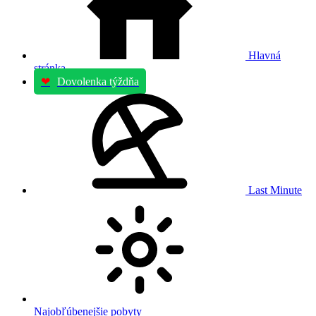
Hlavná
stránka
❤
Dovolenka týždňa
Last Minute
Najobľúbenejšie pobyty