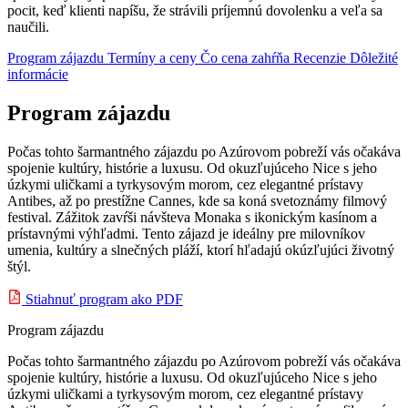
pocit, keď klienti napíšu, že strávili príjemnú dovolenku a veľa sa
naučili.
Program zájazdu
Termíny a ceny
Čo cena zahŕňa
Recenzie
Dôležité
informácie
Program zájazdu
Počas tohto šarmantného zájazdu po Azúrovom pobreží vás očakáva
spojenie kultúry, histórie a luxusu. Od okuzľujúceho Nice s jeho
úzkymi uličkami a tyrkysovým morom, cez elegantné prístavy
Antibes, až po prestížne Cannes, kde sa koná svetoznámy filmový
festival. Zážitok zavŕši návšteva Monaka s ikonickým kasínom a
prístavnými výhľadmi. Tento zájazd je ideálny pre milovníkov
umenia, kultúry a slnečných pláží, ktorí hľadajú okúzľujúci životný
štýl.
Stiahnuť program ako PDF
Program zájazdu
Počas tohto šarmantného zájazdu po Azúrovom pobreží vás očakáva
spojenie kultúry, histórie a luxusu. Od okuzľujúceho Nice s jeho
úzkymi uličkami a tyrkysovým morom, cez elegantné prístavy