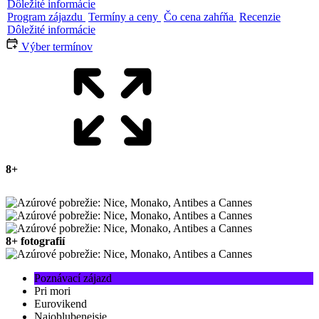
Dôležité informácie
Program zájazdu
Termíny a ceny
Čo cena zahŕňa
Recenzie
Dôležité informácie
Výber termínov
8+
8+ fotografií
Poznávací zájazd
Pri mori
Eurovikend
Najoblubenejsie