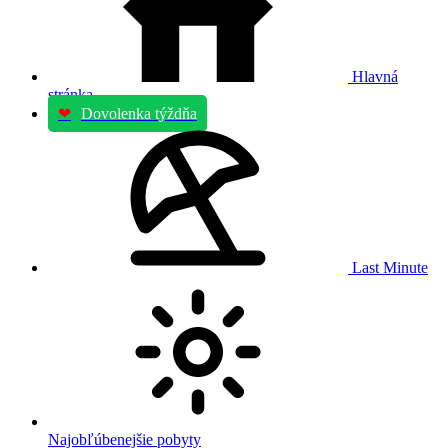
Hlavná
stránka
❤
Dovolenka týždňa
Last Minute
Najobľúbenejšie pobyty