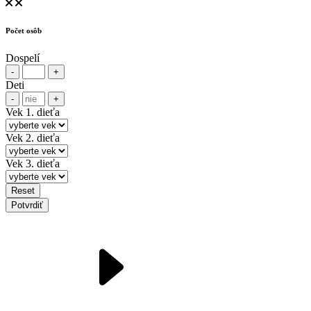
Počet osôb
Dospelí
-
+
Deti
-
+
Vek 1. dieťa
Vek 2. dieťa
Vek 3. dieťa
Reset
Potvrdiť