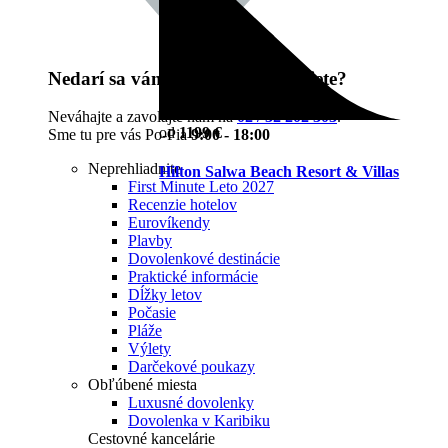
Nedarí sa vám nájsť čo potrebujete?
Neváhajte a zavolajte nám na
02 / 32 202 303
.
od
1199 €
Sme tu pre vás Po-Pia
9:00 - 18:00
Neprehliadnite
Hilton Salwa Beach Resort & Villas
First Minute Leto 2027
Recenzie hotelov
Eurovíkendy
Plavby
Dovolenkové destinácie
Praktické informácie
Dĺžky letov
Počasie
Pláže
Výlety
Darčekové poukazy
Obľúbené miesta
Luxusné dovolenky
Dovolenka v Karibiku
Cestovné kancelárie