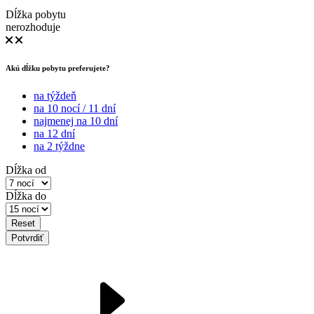
Dĺžka pobytu
nerozhoduje
Akú dĺžku pobytu preferujete?
na týždeň
na 10 nocí / 11 dní
najmenej na 10 dní
na 12 dní
na 2 týždne
Dĺžka od
Dĺžka do
Reset
Potvrdiť