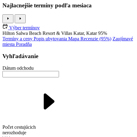
Najlacnejšie termíny podľa mesiaca
Výber termínov
Hilton Salwa Beach Resort & Villas
Katar, Katar
95%
Termíny a ceny
Popis ubytovania
Mapa
Recenzie (95%)
Zaujímavé
miesta
Poradňa
Vyhľadávanie
Dátum odchodu
Počet cestujúcich
nerozhoduje