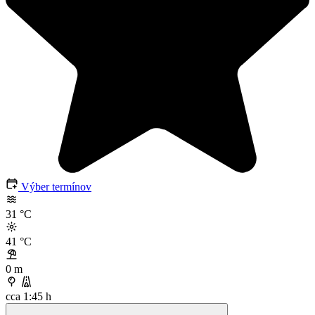
Výber termínov
31
°C
41
°C
0 m
cca 1:45 h