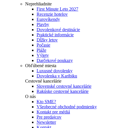
Neprehliadnite
First Minute Leto 2027
Recenzie hotelov
Eurovíkendy
Plavby
Dovolenkové destinácie
Praktické informácie
Dĺžky letov
Počasie
Pláže
Výlety
Darčekové poukazy
Obľúbené miesta
Luxusné dovolenky
Dovolenka v Karibiku
Cestovné kancelárie
Slovenské cestovné kancelárie
Rakúske cestovné kancelárie
O nás
Kto SME?
Všeobecné obchodné podmienky
Kontakt pre médiá
Pre predajcov
Newsletter
Kontakt